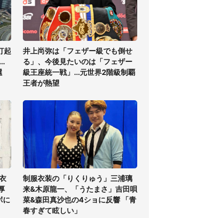
打起
井上尚弥は「フェザー級でも倒せ
.
る」、今後見たいのは「フェザー
選
級王座統一戦」...元世界2階級制覇
王者が熱望
衣
制服衣装の「りくりゅう」三浦璃
厚
来&木原龍一、「うたまさ」吉田唄
ボに
菜&森田真沙也の4ショに反響 「青
春すぎて眩しい」