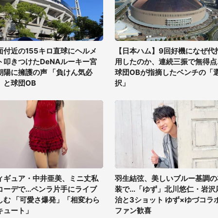
面付近の155キロ直球にヘルメ
【日本ハム】9回好機になぜ代
ト叩きつけたDeNAルーキー宮
用したのか、連続三振で無得点..
朝陽に擁護の声 「負けん気必
球団OBが指摘したベンチの「
」と球団OB
択」
ィギュア・中井亜美、ミニ丈私
羽生結弦、美しいブルー基調の
コーデで...ペンラ片手にライブ
装で...「ゆず」北川悠仁・岩沢
しむ 「可愛さ爆発」「相変わら
治と3ショット ゆず×ゆづコラ
キュート」
ファン歓喜