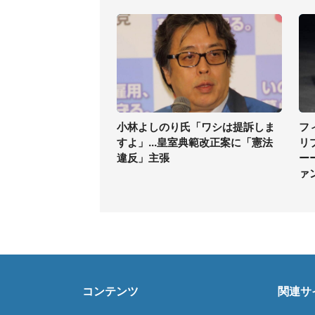
小林よしのり氏「ワシは提訴しま
フ
すよ」...皇室典範改正案に「憲法
リ
違反」主張
ー
ァ
コンテンツ
関連サ