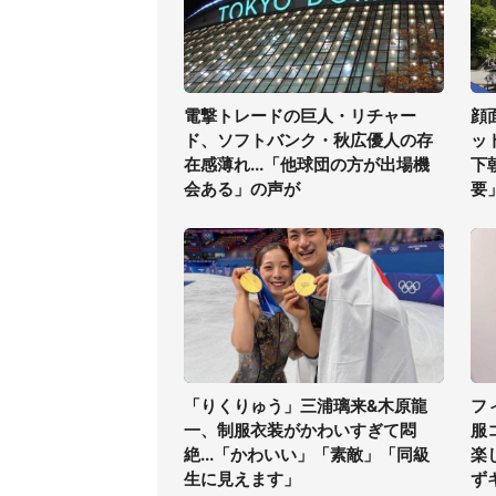
電撃トレードの巨人・リチャー
顔
ド、ソフトバンク・秋広優人の存
ッ
在感薄れ...「他球団の方が出場機
下
会ある」の声が
要
「りくりゅう」三浦璃来&木原龍
フ
一、制服衣装がかわいすぎて悶
服
絶...「かわいい」「素敵」「同級
楽
生に見えます」
ず