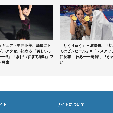
ィギュア・中井亜美、華麗にト
「りくりゅう」三浦璃来、「初
プルアクセル決める 「美しいぃ
てのピンヒール」&ドレスアッ
ーー!!」「きれいすぎて感動」フ
に反響 「わあーー綺麗!」「か
ン興奮
い」
イト
サイトについて