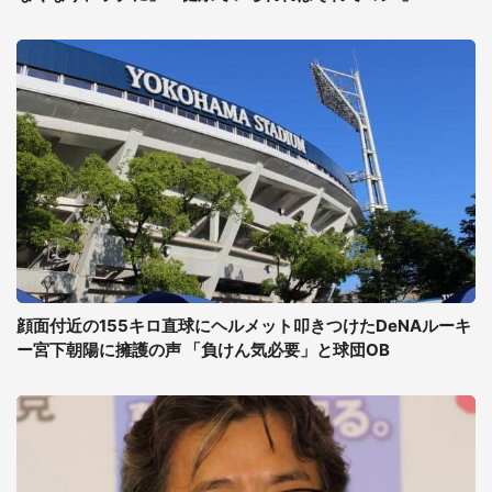
顔面付近の155キロ直球にヘルメット叩きつけたDeNAルーキ
ー宮下朝陽に擁護の声 「負けん気必要」と球団OB