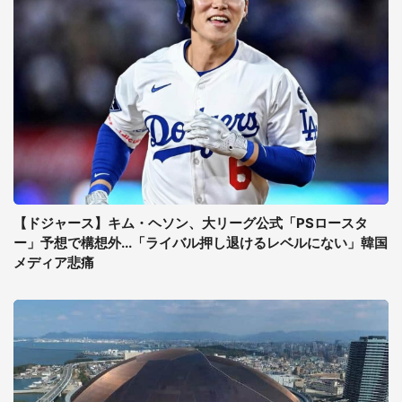
【ドジャース】キム・ヘソン、大リーグ公式「PSロースタ
ー」予想で構想外...「ライバル押し退けるレベルにない」韓国
メディア悲痛