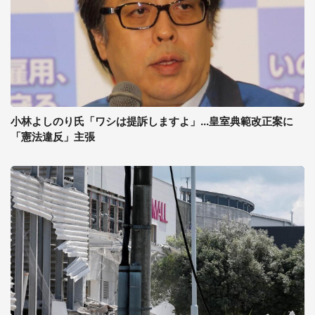
小林よしのり氏「ワシは提訴しますよ」...皇室典範改正案に
「憲法違反」主張