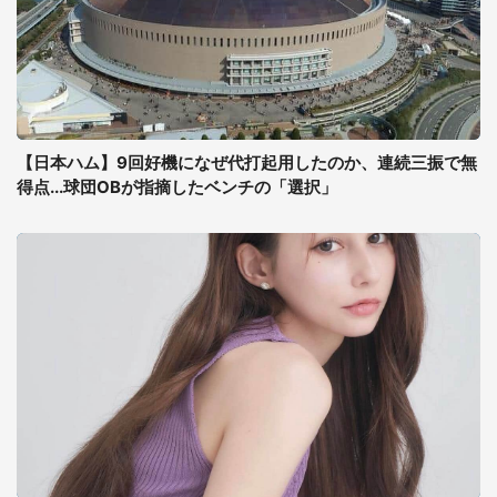
【日本ハム】9回好機になぜ代打起用したのか、連続三振で無
得点...球団OBが指摘したベンチの「選択」