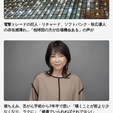
電撃トレードの巨人・リチャード、ソフトバンク・秋広優人
の存在感薄れ...「他球団の方が出場機会ある」の声が
堀ちえみ、舌がん手術から7年半で思い 「嘆くことが前より少
なくなり、ラクに」「健康でいられればそれでヨシ!」