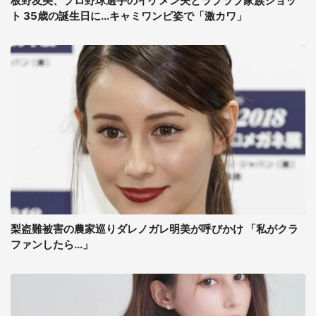
板野友美、プロ野球選手のイケメン夫とラブラブ家族ショッ
ト 35歳の誕生日に...キャミワンピ姿で「激カワ」
梨盗難被害の農家巡りダレノガレ明美が呼びかけ 「私がクラ
ファンしたら...」