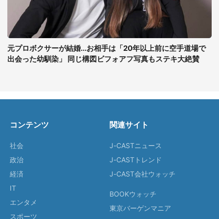
元プロボクサーが結婚...お相手は「20年以上前に空手道場で
出会った幼馴染」 同じ構図ビフォアフ写真もステキ大絶賛
コンテンツ
関連サイト
社会
J-CASTニュース
政治
J-CASTトレンド
経済
J-CAST会社ウォッチ
IT
BOOKウォッチ
エンタメ
東京バーゲンマニア
スポーツ