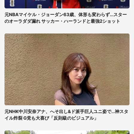
元NBAマイケル・ジョーダン63歳、体形も変わらず...スター
のオーラダダ漏れ サッカー・ハーランドと最強2ショット
元NHK中川安奈アナ、へそ出し&ド派手巨人ユニ姿で...神スタ
イル炸裂 G党も大喜び「反則級のビジュアル」