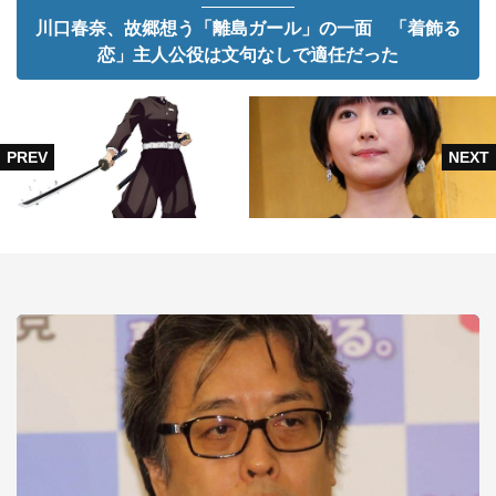
川口春奈、故郷想う「離島ガール」の一面 「着飾る
恋」主人公役は文句なしで適任だった