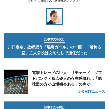
川口春奈さん（伊藤康夫／アフロ）
1/1
記事本文を読む
川口春奈、故郷想う「離島ガール」の一面 「着飾る
恋」主人公役は文句なしで適任だった
電撃トレードの巨人・リチャード、ソフ
トバンク・秋広優人の存在感薄れ...「他
球団の方が出場機会ある」の声が
J-CASTニュース
記事本文を読む