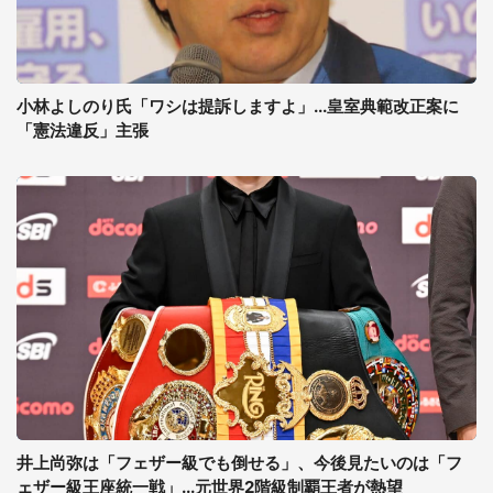
小林よしのり氏「ワシは提訴しますよ」...皇室典範改正案に
「憲法違反」主張
井上尚弥は「フェザー級でも倒せる」、今後見たいのは「フ
ェザー級王座統一戦」...元世界2階級制覇王者が熱望