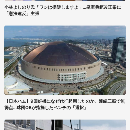
小林よしのり氏「ワシは提訴しますよ」...皇室典範改正案に
「憲法違反」主張
【日本ハム】9回好機になぜ代打起用したのか、連続三振で無
得点...球団OBが指摘したベンチの「選択」