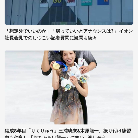
「想定外でいいのか」「戻っていいとアナウンスは?」 イオン
社長会見でのしつこい記者質問に疑問も続々
結成8年目「りくりゅう」三浦璃来&木原龍一、振り付け練習
中も仲良し 「おちゃらけ龍一」に笑い...楽しそう