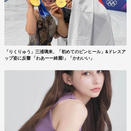
「りくりゅう」三浦璃来、「初めてのピンヒール」&ドレスア
ップ姿に反響 「わあーー綺麗!」「かわいい」