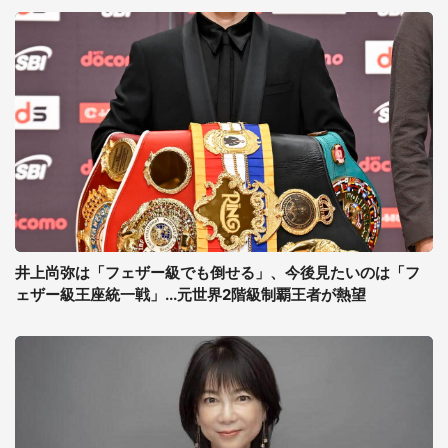
井上尚弥は「フェザー級でも倒せる」、今後見たいのは「フ
ェザー級王座統一戦」...元世界2階級制覇王者が熱望