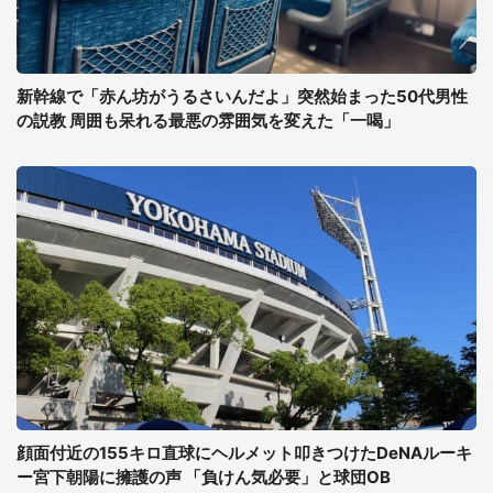
新幹線で「赤ん坊がうるさいんだよ」突然始まった50代男性
の説教 周囲も呆れる最悪の雰囲気を変えた「一喝」
顔面付近の155キロ直球にヘルメット叩きつけたDeNAルーキ
ー宮下朝陽に擁護の声 「負けん気必要」と球団OB