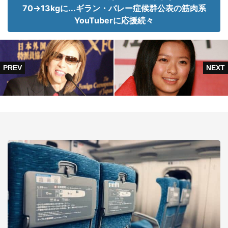
70→13kgに...ギラン・バレー症候群公表の筋肉系
YouTuberに応援続々