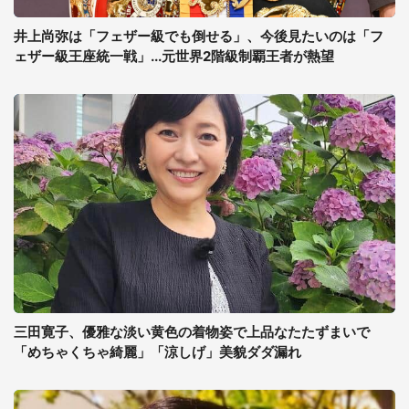
井上尚弥は「フェザー級でも倒せる」、今後見たいのは「フ
ェザー級王座統一戦」...元世界2階級制覇王者が熱望
三田寛子、優雅な淡い黄色の着物姿で上品なたたずまいで
「めちゃくちゃ綺麗」「涼しげ」美貌ダダ漏れ