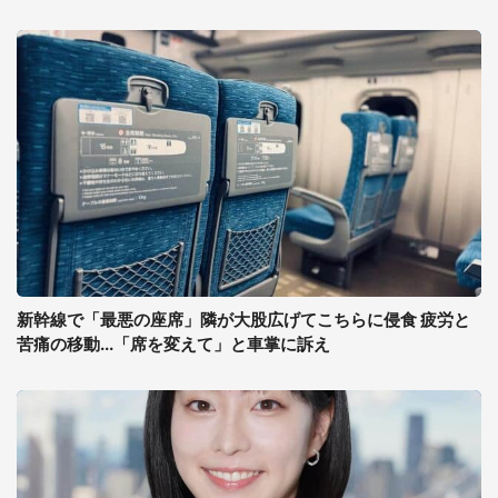
新幹線で「最悪の座席」隣が大股広げてこちらに侵食 疲労と
苦痛の移動...「席を変えて」と車掌に訴え