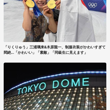
「りくりゅう」三浦璃来&木原龍一、制服衣装がかわいすぎて
悶絶...「かわいい」「素敵」「同級生に見えます」