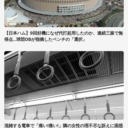
【日本ハム】9回好機になぜ代打起用したのか、連続三振で無
得点...球団OBが指摘したベンチの「選択」
混雑する電車で「痛い!痛い!」隣の女性の理不尽な訴えに困惑