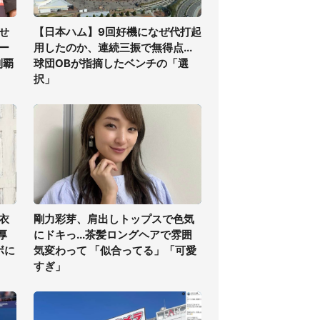
せ
【日本ハム】9回好機になぜ代打起
ー
用したのか、連続三振で無得点...
制覇
球団OBが指摘したベンチの「選
択」
衣
剛力彩芽、肩出しトップスで色気
厚
にドキっ...茶髪ロングヘアで雰囲
ボに
気変わって 「似合ってる」「可愛
すぎ」