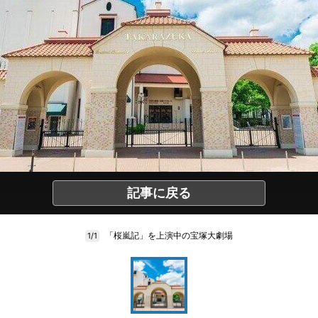
記事に戻る
「桜嵐記」を上演中の宝塚大劇場
1/1