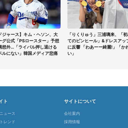
ドジャース】キム・ヘソン、大
「りくりゅう」三浦璃来、「初
ーグ公式「PSロースター」予想
てのピンヒール」&ドレスアッ
構想外...「ライバル押し退ける
に反響 「わあーー綺麗!」「か
ベルにない」韓国メディア悲痛
い」
イト
サイトについて
Tニュース
会社案内
Tトレンド
採用情報