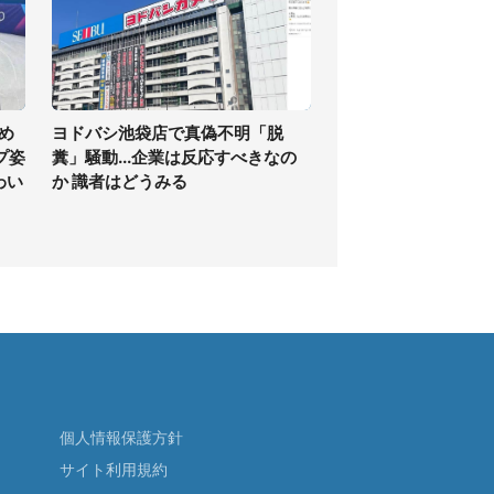
め
ヨドバシ池袋店で真偽不明「脱
プ姿
糞」騒動...企業は反応すべきなの
わい
か 識者はどうみる
個人情報保護方針
サイト利用規約