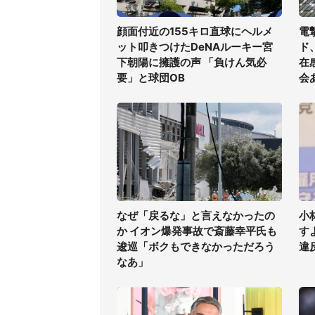
顔面付近の155キロ直球にヘルメ
電
ット叩きつけたDeNAルーキー宮
ド
下朝陽に擁護の声 「負けん気必
在
要」と球団OB
会
なぜ「戻るな」と言えなかったの
小
か イオン爆発事故で斎藤幸平氏も
す
逡巡「ボクもできなかっただろう
違
なあ」