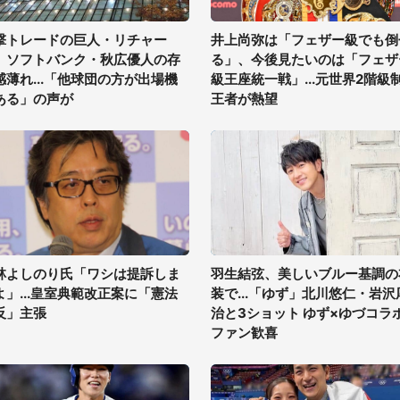
撃トレードの巨人・リチャー
井上尚弥は「フェザー級でも倒
、ソフトバンク・秋広優人の存
る」、今後見たいのは「フェザ
感薄れ...「他球団の方が出場機
級王座統一戦」...元世界2階級
ある」の声が
王者が熱望
林よしのり氏「ワシは提訴しま
羽生結弦、美しいブルー基調の
よ」...皇室典範改正案に「憲法
装で...「ゆず」北川悠仁・岩沢
反」主張
治と3ショット ゆず×ゆづコラ
ファン歓喜