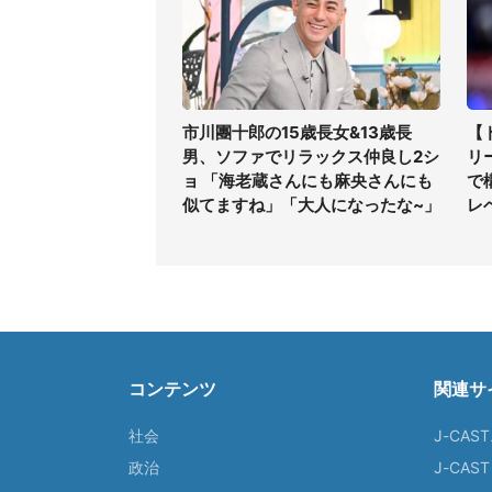
市川團十郎の15歳長女&13歳長
【
男、ソファでリラックス仲良し2シ
リ
ョ 「海老蔵さんにも麻央さんにも
で
似てますね」「大人になったな~」
レ
コンテンツ
関連サ
社会
J-CAS
政治
J-CAS