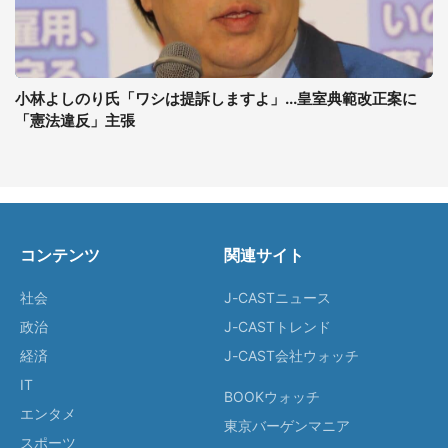
小林よしのり氏「ワシは提訴しますよ」...皇室典範改正案に
「憲法違反」主張
コンテンツ
関連サイト
社会
J-CASTニュース
政治
J-CASTトレンド
経済
J-CAST会社ウォッチ
IT
BOOKウォッチ
エンタメ
東京バーゲンマニア
スポーツ