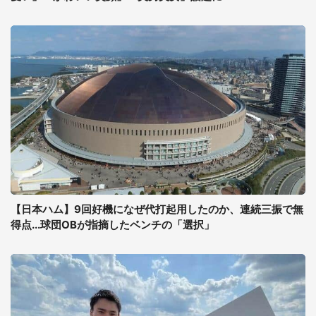
【日本ハム】9回好機になぜ代打起用したのか、連続三振で無
得点...球団OBが指摘したベンチの「選択」