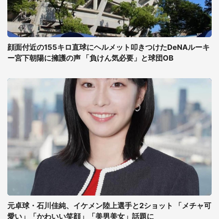
顔面付近の155キロ直球にヘルメット叩きつけたDeNAルーキ
ー宮下朝陽に擁護の声 「負けん気必要」と球団OB
元卓球・石川佳純、イケメン陸上選手と2ショット 「メチャ可
愛い」「かわいい笑顔」「美男美女」話題に