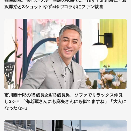
羽生結弦、美しいブルー基調の衣装で...「ゆず」北川悠仁・岩
沢厚治と3ショット ゆず×ゆづコラボにファン歓喜
市川團十郎の15歳長女&13歳長男、ソファでリラックス仲良
し2ショ 「海老蔵さんにも麻央さんにも似てますね」「大人に
なったな~」