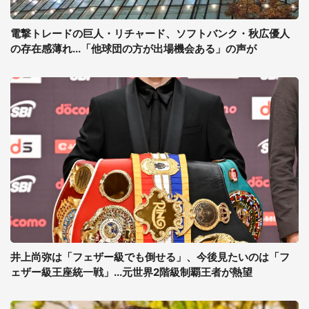
電撃トレードの巨人・リチャード、ソフトバンク・秋広優人
の存在感薄れ...「他球団の方が出場機会ある」の声が
井上尚弥は「フェザー級でも倒せる」、今後見たいのは「フ
ェザー級王座統一戦」...元世界2階級制覇王者が熱望