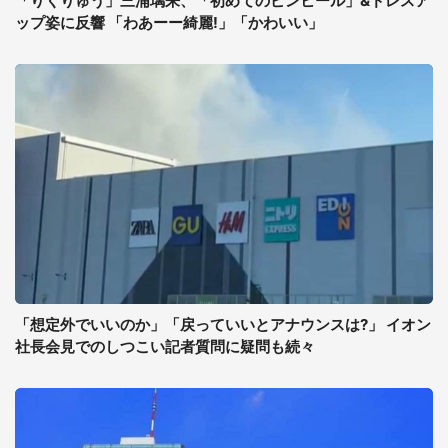
「りくりゅう」三浦璃来、「初めてのピンヒール」&ドレスア
ップ姿に反響 「わあーー綺麗!」「かわいい」
「想定外でいいのか」「戻っていいとアナウンスは?」 イオン
社長会見でのしつこい記者質問に疑問も続々