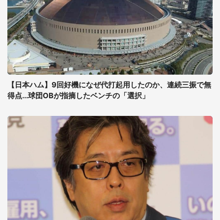
【日本ハム】9回好機になぜ代打起用したのか、連続三振で無
得点...球団OBが指摘したベンチの「選択」