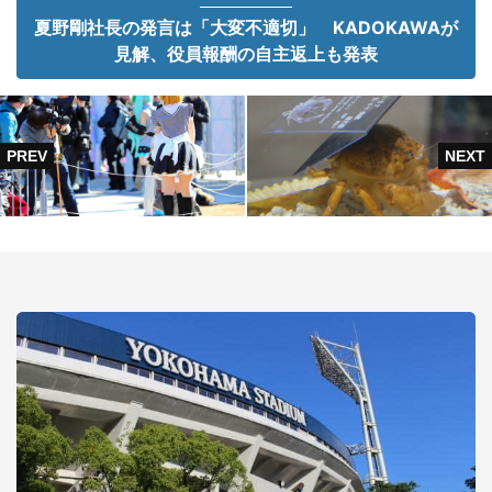
夏野剛社長の発言は「大変不適切」 KADOKAWAが
見解、役員報酬の自主返上も発表