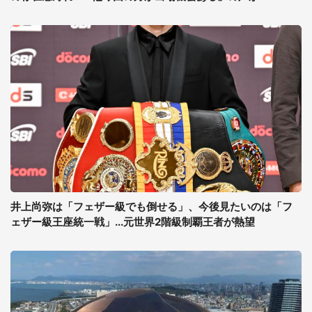
井上尚弥は「フェザー級でも倒せる」、今後見たいのは「フ
ェザー級王座統一戦」...元世界2階級制覇王者が熱望