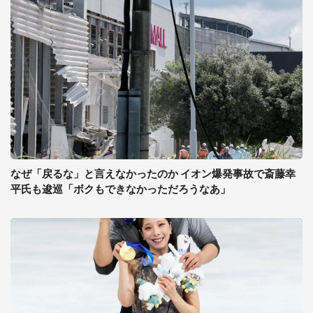
なぜ「戻るな」と言えなかったのか イオン爆発事故で斎藤幸
平氏も逡巡「ボクもできなかっただろうなあ」