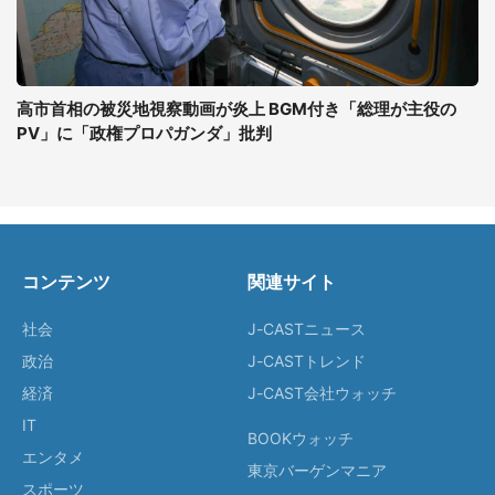
高市首相の被災地視察動画が炎上 BGM付き「総理が主役の
PV」に「政権プロパガンダ」批判
コンテンツ
関連サイト
社会
J-CASTニュース
政治
J-CASTトレンド
経済
J-CAST会社ウォッチ
IT
BOOKウォッチ
エンタメ
東京バーゲンマニア
スポーツ