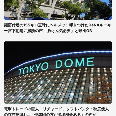
顔面付近の155キロ直球にヘルメット叩きつけたDeNAルーキ
ー宮下朝陽に擁護の声 「負けん気必要」と球団OB
電撃トレードの巨人・リチャード、ソフトバンク・秋広優人
の存在感薄れ...「他球団の方が出場機会ある」の声が