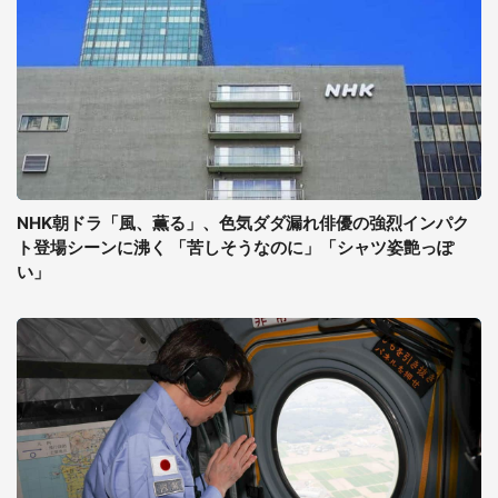
NHK朝ドラ「風、薫る」、色気ダダ漏れ俳優の強烈インパク
ト登場シーンに沸く 「苦しそうなのに」「シャツ姿艶っぽ
い」