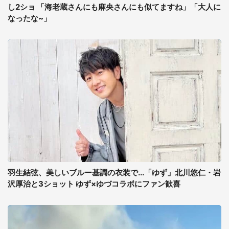
し2ショ 「海老蔵さんにも麻央さんにも似てますね」「大人に
なったな~」
羽生結弦、美しいブルー基調の衣装で...「ゆず」北川悠仁・岩
沢厚治と3ショット ゆず×ゆづコラボにファン歓喜