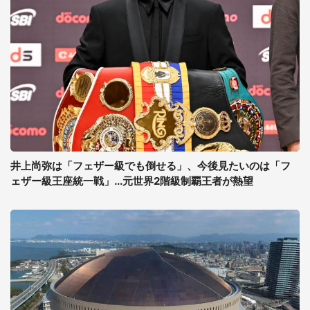
井上尚弥は「フェザー級でも倒せる」、今後見たいのは「フ
ェザー級王座統一戦」...元世界2階級制覇王者が熱望