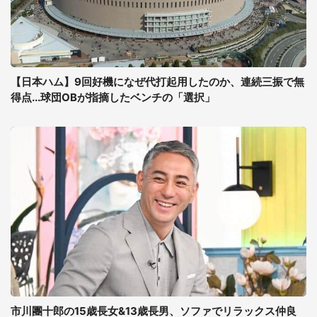
【日本ハム】9回好機になぜ代打起用したのか、連続三振で無
得点...球団OBが指摘したベンチの「選択」
市川團十郎の15歳長女&13歳長男、ソファでリラックス仲良