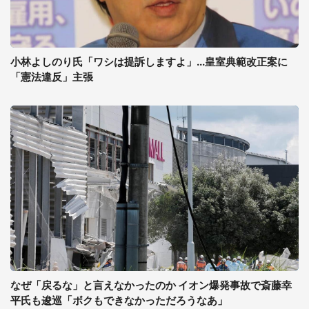
小林よしのり氏「ワシは提訴しますよ」...皇室典範改正案に
「憲法違反」主張
なぜ「戻るな」と言えなかったのか イオン爆発事故で斎藤幸
平氏も逡巡「ボクもできなかっただろうなあ」