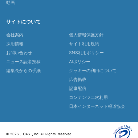
動画
サイトについて
会社案内
個人情報保護方針
採用情報
サイト利用規約
お問い合わせ
SNS利用ポリシー
ニュース読者投稿
AIポリシー
編集長からの手紙
クッキーの利用について
広告掲載
記事配信
コンテンツ二次利用
日本インターネット報道協会
© 2026 J-CAST, Inc. All Rights Reserved.