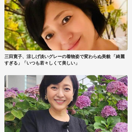
三田寛子、涼しげ淡いグレーの着物姿で変わらぬ美貌 「綺麗
すぎる」「いつも若々しくて美しい」