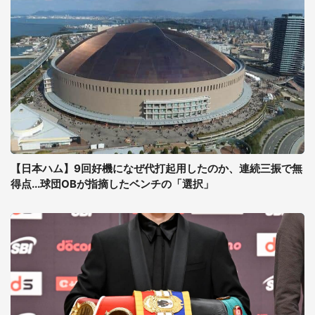
【日本ハム】9回好機になぜ代打起用したのか、連続三振で無
得点...球団OBが指摘したベンチの「選択」