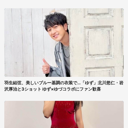
羽生結弦、美しいブルー基調の衣装で...「ゆず」北川悠仁・岩
沢厚治と3ショット ゆず×ゆづコラボにファン歓喜