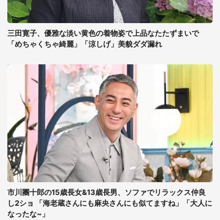
三田寛子、優雅な淡い黄色の着物姿で上品なたたずまいで
「めちゃくちゃ綺麗」「涼しげ」美貌ダダ漏れ
市川團十郎の15歳長女&13歳長男、ソファでリラックス仲良
し2ショ 「海老蔵さんにも麻央さんにも似てますね」「大人に
なったな~」