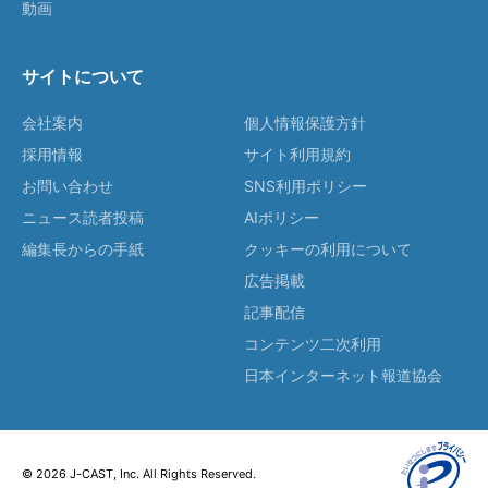
動画
サイトについて
会社案内
個人情報保護方針
採用情報
サイト利用規約
お問い合わせ
SNS利用ポリシー
ニュース読者投稿
AIポリシー
編集長からの手紙
クッキーの利用について
広告掲載
記事配信
コンテンツ二次利用
日本インターネット報道協会
© 2026 J-CAST, Inc. All Rights Reserved.