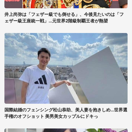
井上尚弥は「フェザー級でも倒せる」、今後見たいのは「フ
ェザー級王座統一戦」...元世界2階級制覇王者が熱望
国際結婚のフェンシング松山恭助、美人妻を抱きしめ...世界選
手権のオフショット 美男美女カップルにドキっ