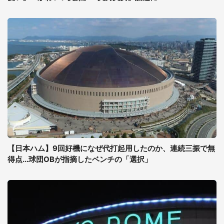
【日本ハム】9回好機になぜ代打起用したのか、連続三振で無
得点...球団OBが指摘したベンチの「選択」