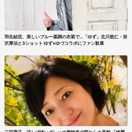
羽生結弦、美しいブルー基調の衣装で...「ゆず」北川悠仁・岩
沢厚治と3ショット ゆず×ゆづコラボにファン歓喜