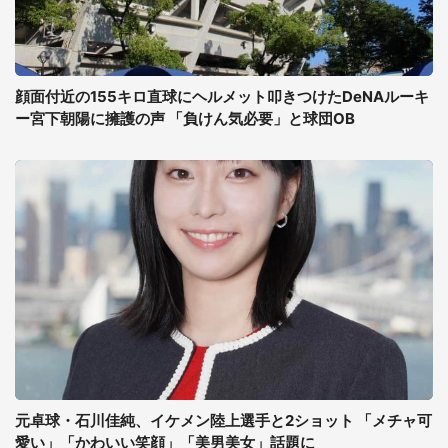
顔面付近の155キロ直球にヘルメット叩きつけたDeNAルーキ
ー宮下朝陽に擁護の声 「負けん気必要」と球団OB
元卓球・石川佳純、イケメン陸上選手と2ショット 「メチャ可
愛い」「かわいい笑顔」「美男美女」話題に