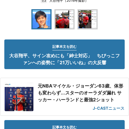
大谷翔平（2016年撮影）
1/3
記事本文を読む
大谷翔平、サイン攻めにも「紳士対応」 ちびっこフ
ァンへの姿勢に「21万いいね」の大反響
元NBAマイケル・ジョーダン63歳、体形
も変わらず...スターのオーラダダ漏れ サ
ッカー・ハーランドと最強2ショット
J-CASTニュース
記事本文を読む