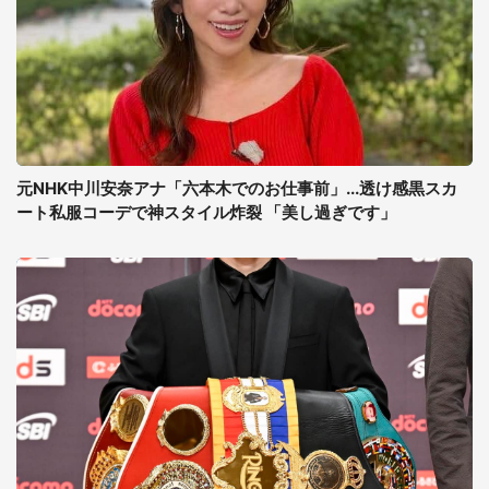
元NHK中川安奈アナ「六本木でのお仕事前」...透け感黒スカ
ート私服コーデで神スタイル炸裂 「美し過ぎです」