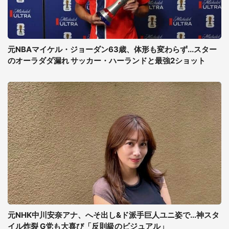
元NBAマイケル・ジョーダン63歳、体形も変わらず...スター
のオーラダダ漏れ サッカー・ハーランドと最強2ショット
元NHK中川安奈アナ、へそ出し&ド派手巨人ユニ姿で...神スタ
イル炸裂 G党も大喜び「反則級のビジュアル」