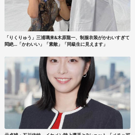
「りくりゅう」三浦璃来&木原龍一、制服衣装がかわいすぎて
悶絶...「かわいい」「素敵」「同級生に見えます」