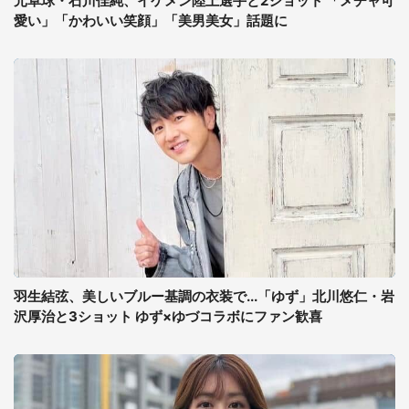
元卓球・石川佳純、イケメン陸上選手と2ショット 「メチャ可
愛い」「かわいい笑顔」「美男美女」話題に
羽生結弦、美しいブルー基調の衣装で...「ゆず」北川悠仁・岩
沢厚治と3ショット ゆず×ゆづコラボにファン歓喜