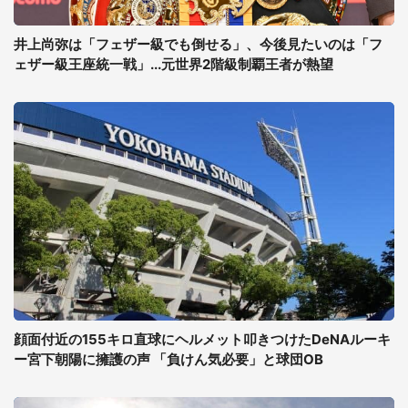
井上尚弥は「フェザー級でも倒せる」、今後見たいのは「フ
ェザー級王座統一戦」...元世界2階級制覇王者が熱望
顔面付近の155キロ直球にヘルメット叩きつけたDeNAルーキ
ー宮下朝陽に擁護の声 「負けん気必要」と球団OB