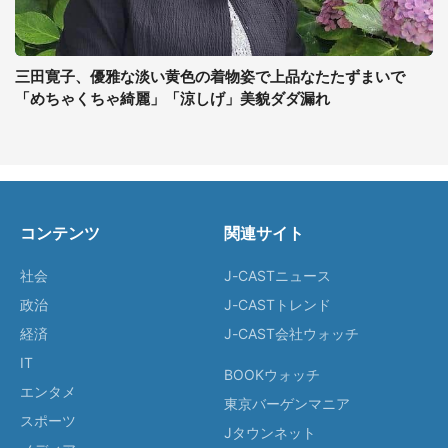
三田寛子、優雅な淡い黄色の着物姿で上品なたたずまいで
「めちゃくちゃ綺麗」「涼しげ」美貌ダダ漏れ
コンテンツ
関連サイト
社会
J-CASTニュース
政治
J-CASTトレンド
経済
J-CAST会社ウォッチ
IT
BOOKウォッチ
エンタメ
東京バーゲンマニア
スポーツ
Jタウンネット