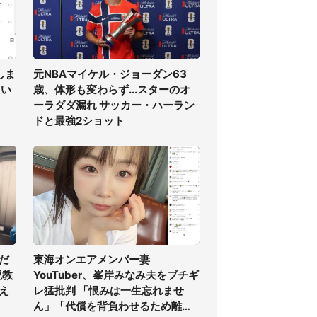
しま
元NBAマイケル・ジョーダン63
たい
歳、体形も変わらず...スターのオ
ーラダダ漏れ サッカー・ハーラン
ドと最強2ショット
だ
東海オンエアメンバー妻
説教
YouTuber、峯岸みなみ夫をブチギ
え
レ猛批判 「恨みは一生忘れませ
ん」「代償を背負わせるため離婚