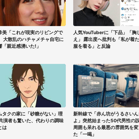
希美「これが現実のリビングで
人気YouTuberに「下品」「胸
」 大散乱のハチャメチャ自宅に
え」 露出度へ批判も「私が着
響「親近感湧いた!」
服を着る」と反論
ムタクの家に「砂糖がない」理
新幹線で「赤ん坊がうるさいん
 共演者も驚いた、代わりの調味
よ」突然始まった50代男性の
とは
周囲も呆れる最悪の雰囲気を変
た「一喝」