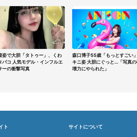
着姿で大胆「タトゥー」、くわ
森口博子55歳「もっとすごい
タバコ 人気モデル・インフルエ
キニ姿 大胆にぐっと...「写真
サーの衝撃写真
壊力にやられた」
イト
サイトについて