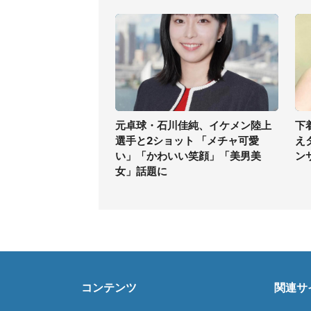
元卓球・石川佳純、イケメン陸上
下
選手と2ショット 「メチャ可愛
え
い」「かわいい笑顔」「美男美
ン
女」話題に
コンテンツ
関連サ