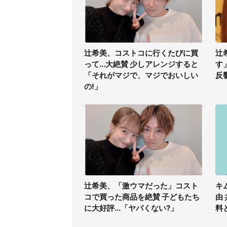
辻希美、コストコに行くたびに買
辻
って...大絶賛 少しアレンジすると
す
「それがマジで、マジでおいしい
反
の!」
辻希美、「激ウマだった」コスト
キ
コで買った商品を絶賛 子どもたち
由
に大好評...「ヤバくない?」
料