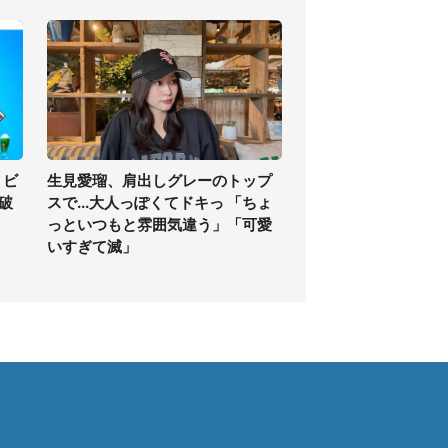
します」
」ビ
生見愛瑠、肩出しグレーのトップ
の破
スで...大人っぽくてドキっ 「ちょ
っといつもと雰囲気違う」「可愛
いすぎて滅」