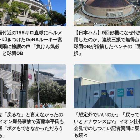
面付近の155キロ直球にヘルメ
【日本ハム】9回好機になぜ代
ト叩きつけたDeNAルーキー宮
用したのか、連続三振で無得点..
朝陽に擁護の声 「負けん気必
球団OBが指摘したベンチの「
」と球団OB
択」
ぜ「戻るな」と言えなかったの
「想定外でいいのか」「戻って
 イオン爆発事故で斎藤幸平氏も
いとアナウンスは?」 イオン社
巡「ボクもできなかっただろう
会見でのしつこい記者質問に疑
あ」
も続々