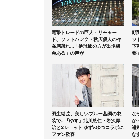
電撃トレードの巨人・リチャー
顔
ド、ソフトバンク・秋広優人の存
ッ
在感薄れ...「他球団の方が出場機
下
会ある」の声が
要
羽生結弦、美しいブルー基調の衣
な
装で...「ゆず」北川悠仁・岩沢厚
か
治と3ショット ゆず×ゆづコラボに
逡
ファン歓喜
な