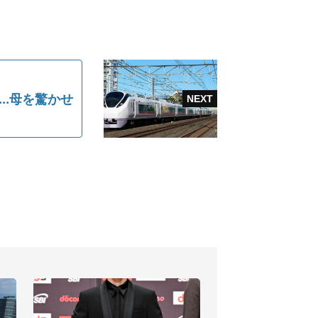
..母を驚かせ