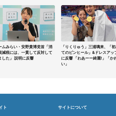
ームみらい・安野貴博党首「消
「りくりゅう」三浦璃来、「初
税減税には、一貫して反対して
てのピンヒール」&ドレスアッ
ました」 説明に反響
に反響 「わあーー綺麗!」「か
い」
イト
サイトについて