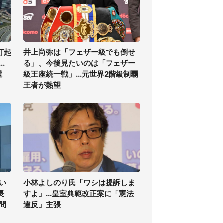
打起
井上尚弥は「フェザー級でも倒せ
.
る」、今後見たいのは「フェザー
選
級王座統一戦」...元世界2階級制覇
王者が熱望
い
小林よしのり氏「ワシは提訴しま
長
すよ」...皇室典範改正案に「憲法
問
違反」主張