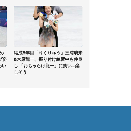
め
結成8年目「りくりゅう」三浦璃来
プ姿
&木原龍一、振り付け練習中も仲良
わい
し 「おちゃらけ龍一」に笑い...楽
しそう