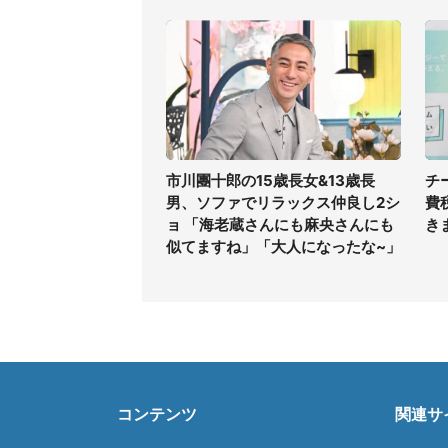
市川團十郎の15歳長女&13歳長
チ
男、ソファでリラックス仲良し2シ
費
ョ 「海老蔵さんにも麻央さんにも
き
似てますね」「大人になったな~」
コンテンツ
関連サ