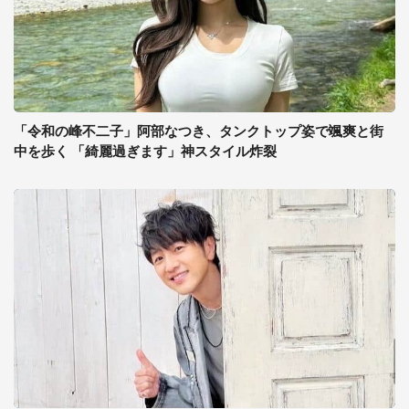
「令和の峰不二子」阿部なつき、タンクトップ姿で颯爽と街
中を歩く 「綺麗過ぎます」神スタイル炸裂