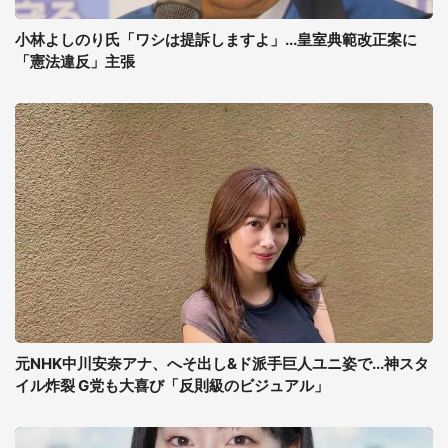
小林よしのり氏「ワシは提訴しますよ」...皇室典範改正案に
「憲法違反」主張
元NHK中川安奈アナ、へそ出し&ド派手巨人ユニ姿で...神スタ
イル炸裂 G党も大喜び「反則級のビジュアル」