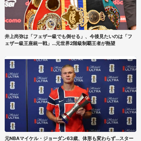
井上尚弥は「フェザー級でも倒せる」、今後見たいのは「フ
ェザー級王座統一戦」...元世界2階級制覇王者が熱望
元NBAマイケル・ジョーダン63歳、体形も変わらず...スター