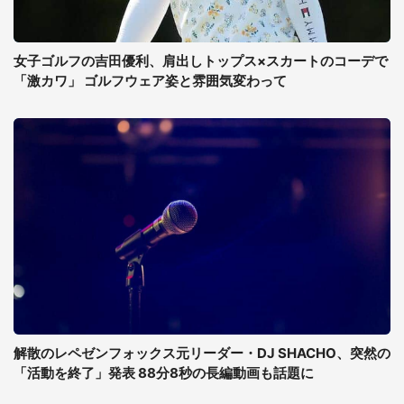
女子ゴルフの吉田優利、肩出しトップス×スカートのコーデで
「激カワ」 ゴルフウェア姿と雰囲気変わって
解散のレペゼンフォックス元リーダー・DJ SHACHO、突然の
「活動を終了」発表 88分8秒の長編動画も話題に