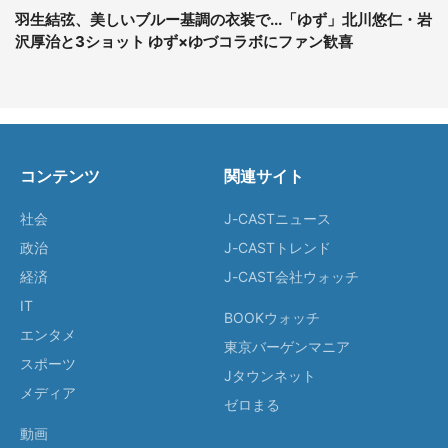
羽生結弦、美しいブルー基調の衣装で...「ゆず」北川悠仁・岩
沢厚治と3ショット ゆず×ゆづコラボにファン歓喜
コンテンツ
関連サイト
社会
J-CASTニュース
政治
J-CASTトレンド
経済
J-CAST会社ウォッチ
IT
BOOKウォッチ
エンタメ
東京バーゲンマニア
スポーツ
Jタウンネット
メディア
ゼロまる
動画