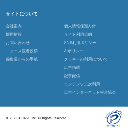
サイトについて
会社案内
個人情報保護方針
採用情報
サイト利用規約
お問い合わせ
SNS利用ポリシー
ニュース読者投稿
AIポリシー
編集長からの手紙
クッキーの利用について
広告掲載
記事配信
コンテンツ二次利用
日本インターネット報道協会
© 2026 J-CAST, Inc. All Rights Reserved.