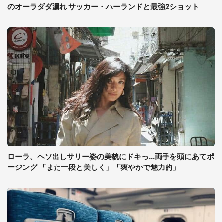
のオーラダダ漏れ サッカー・ハーランドと最強2ショット
ローラ、ヘソ出しサリー姿の美貌にドキっ...両手を頭にあてポ
ージング 「また一段と美しく」「爽やかで魅力的」