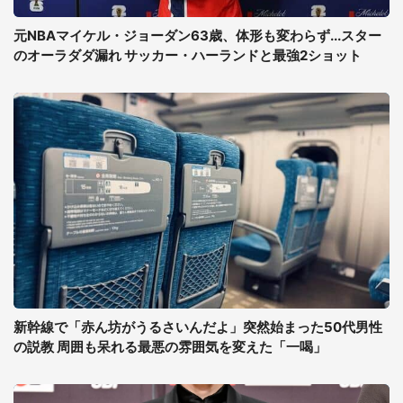
元NBAマイケル・ジョーダン63歳、体形も変わらず...スター
のオーラダダ漏れ サッカー・ハーランドと最強2ショット
新幹線で「赤ん坊がうるさいんだよ」突然始まった50代男性
の説教 周囲も呆れる最悪の雰囲気を変えた「一喝」