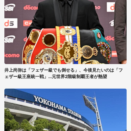
井上尚弥は「フェザー級でも倒せる」、今後見たいのは「フ
ェザー級王座統一戦」...元世界2階級制覇王者が熱望