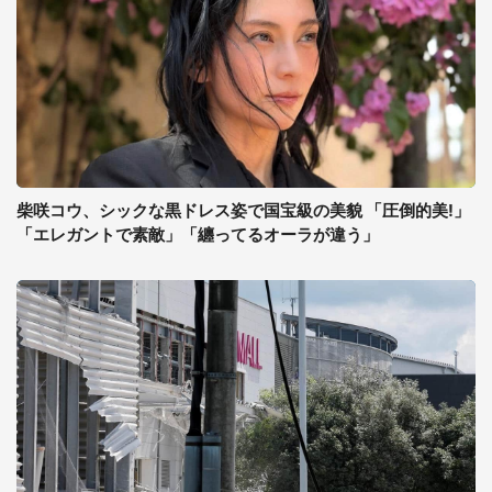
柴咲コウ、シックな黒ドレス姿で国宝級の美貌 「圧倒的美!」
「エレガントで素敵」「纏ってるオーラが違う」