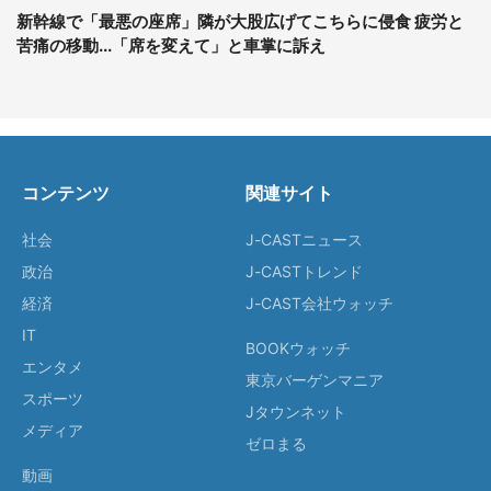
新幹線で「最悪の座席」隣が大股広げてこちらに侵食 疲労と
苦痛の移動...「席を変えて」と車掌に訴え
コンテンツ
関連サイト
社会
J-CASTニュース
政治
J-CASTトレンド
経済
J-CAST会社ウォッチ
IT
BOOKウォッチ
エンタメ
東京バーゲンマニア
スポーツ
Jタウンネット
メディア
ゼロまる
動画