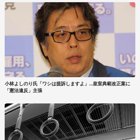
小林よしのり氏「ワシは提訴しますよ」...皇室典範改正案に
「憲法違反」主張