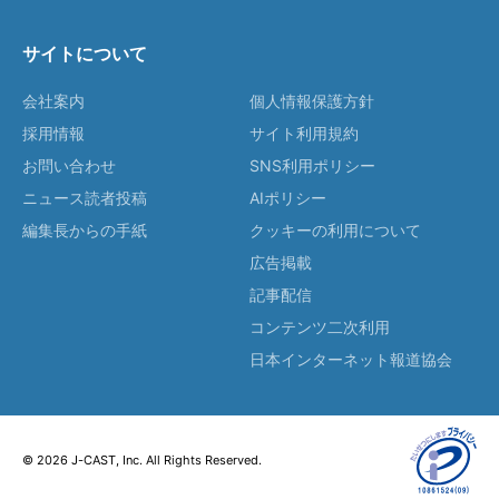
サイトについて
会社案内
個人情報保護方針
採用情報
サイト利用規約
お問い合わせ
SNS利用ポリシー
ニュース読者投稿
AIポリシー
編集長からの手紙
クッキーの利用について
広告掲載
記事配信
コンテンツ二次利用
日本インターネット報道協会
© 2026 J-CAST, Inc. All Rights Reserved.