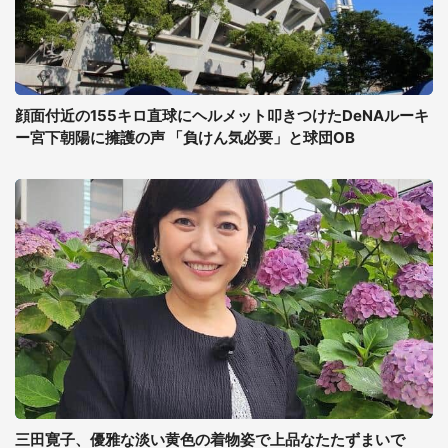
顔面付近の155キロ直球にヘルメット叩きつけたDeNAルーキ
ー宮下朝陽に擁護の声 「負けん気必要」と球団OB
三田寛子、優雅な淡い黄色の着物姿で上品なたたずまいで