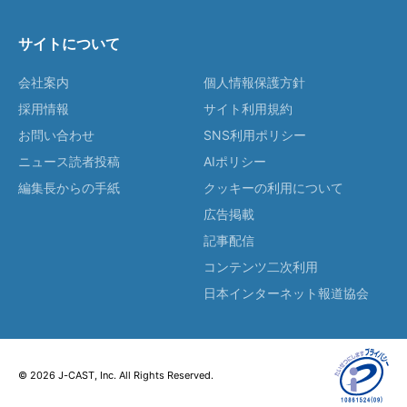
サイトについて
会社案内
個人情報保護方針
採用情報
サイト利用規約
お問い合わせ
SNS利用ポリシー
ニュース読者投稿
AIポリシー
編集長からの手紙
クッキーの利用について
広告掲載
記事配信
コンテンツ二次利用
日本インターネット報道協会
© 2026 J-CAST, Inc. All Rights Reserved.