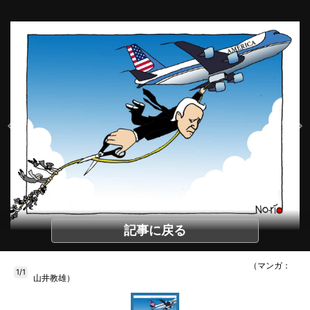
記事に戻る
（マンガ：
1/1
山井教雄）