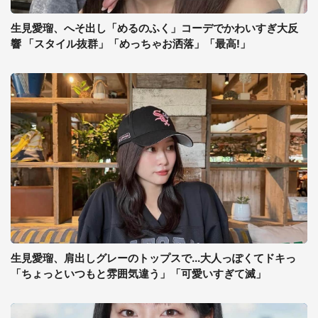
生見愛瑠、へそ出し「めるのふく」コーデでかわいすぎ大反
響 「スタイル抜群」「めっちゃお洒落」「最高!」
生見愛瑠、肩出しグレーのトップスで...大人っぽくてドキっ
「ちょっといつもと雰囲気違う」「可愛いすぎて滅」