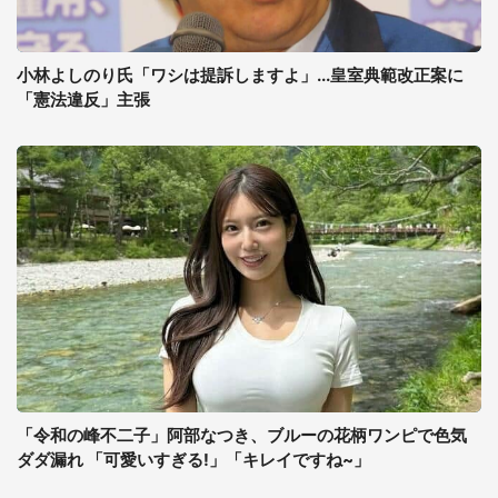
小林よしのり氏「ワシは提訴しますよ」...皇室典範改正案に
「憲法違反」主張
「令和の峰不二子」阿部なつき、ブルーの花柄ワンピで色気
ダダ漏れ 「可愛いすぎる!」「キレイですね~」