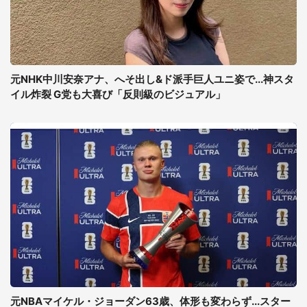
元NHK中川安奈アナ、へそ出し&ド派手巨人ユニ姿で...神スタ
イル炸裂 G党も大喜び「反則級のビジュアル」
元NBAマイケル・ジョーダン63歳、体形も変わらず...スター