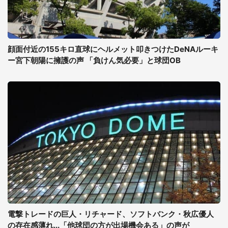
顔面付近の155キロ直球にヘルメット叩きつけたDeNAルーキ
ー宮下朝陽に擁護の声 「負けん気必要」と球団OB
電撃トレードの巨人・リチャード、ソフトバンク・秋広優人
の存在感薄れ...「他球団の方が出場機会ある」の声が