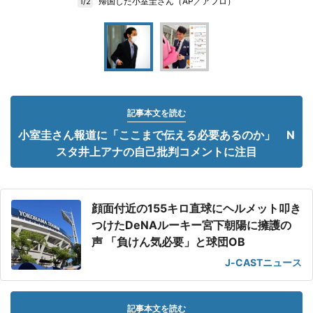
帰国した小室圭さん（AP／アフロ）
1/2
記事本文を読む
小室圭さん報道に「ここまで伝える必要あるのか」 N
スタ井上アナの自己批判コメントに注目
顔面付近の155キロ直球にヘルメット叩き
つけたDeNAルーキー宮下朝陽に擁護の
声 「負けん気必要」と球団OB
J-CASTニュース
記事本文を読む