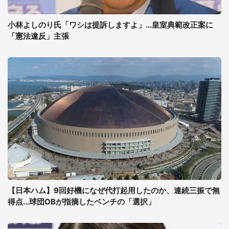
小林よしのり氏「ワシは提訴しますよ」...皇室典範改正案に
「憲法違反」主張
【日本ハム】9回好機になぜ代打起用したのか、連続三振で無
得点...球団OBが指摘したベンチの「選択」