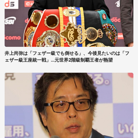
井上尚弥は「フェザー級でも倒せる」、今後見たいのは「フ
ェザー級王座統一戦」...元世界2階級制覇王者が熱望