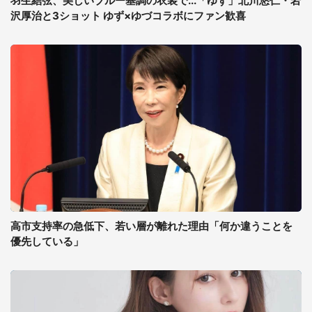
羽生結弦、美しいブルー基調の衣装で...「ゆず」北川悠仁・岩
沢厚治と3ショット ゆず×ゆづコラボにファン歓喜
高市支持率の急低下、若い層が離れた理由「何か違うことを
優先している」