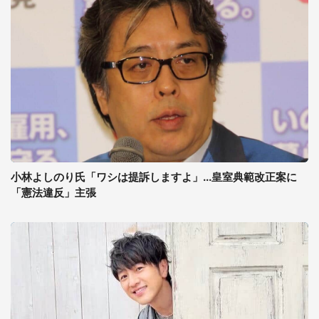
小林よしのり氏「ワシは提訴しますよ」...皇室典範改正案に
「憲法違反」主張