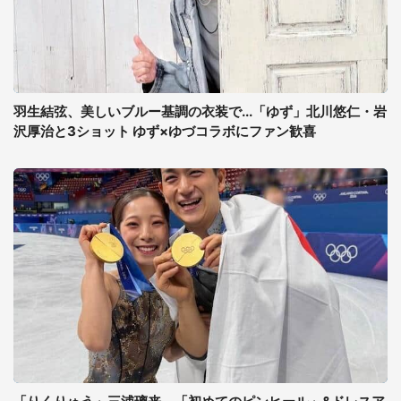
羽生結弦、美しいブルー基調の衣装で...「ゆず」北川悠仁・岩
沢厚治と3ショット ゆず×ゆづコラボにファン歓喜