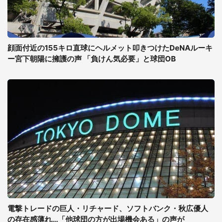
顔面付近の155キロ直球にヘルメット叩きつけたDeNAルーキ
ー宮下朝陽に擁護の声 「負けん気必要」と球団OB
電撃トレードの巨人・リチャード、ソフトバンク・秋広優人
の存在感薄れ...「他球団の方が出場機会ある」の声が