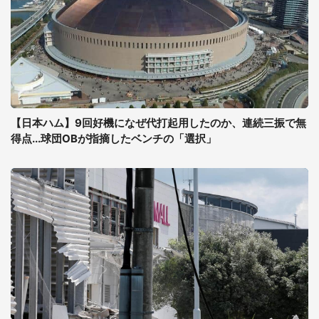
【日本ハム】9回好機になぜ代打起用したのか、連続三振で無
得点...球団OBが指摘したベンチの「選択」