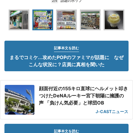
話題のポップ
2/5
記事本文を読む
まるでコミケ...攻めたPOPのファミマが話題に なぜ
こんな状況に？店員に真相を聞いた
顔面付近の155キロ直球にヘルメット叩き
つけたDeNAルーキー宮下朝陽に擁護の
声 「負けん気必要」と球団OB
J-CASTニュース
記事本文を読む