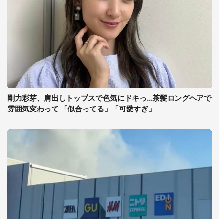
剛力彩芽、肩出しトップスで色気にドキっ...茶髪ロングヘアで
雰囲気変わって 「似合ってる」「可愛すぎ」