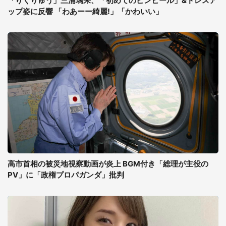
「りくりゅう」三浦璃来、「初めてのピンヒール」&ドレスア
ップ姿に反響 「わあーー綺麗!」「かわいい」
高市首相の被災地視察動画が炎上 BGM付き「総理が主役の
PV」に「政権プロパガンダ」批判