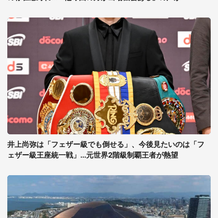
井上尚弥は「フェザー級でも倒せる」、今後見たいのは「フ
ェザー級王座統一戦」...元世界2階級制覇王者が熱望