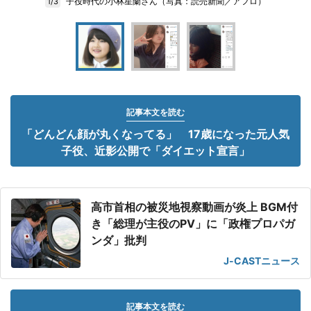
子役時代の小林星蘭さん（写真：読売新聞／アフロ）
1/3
記事本文を読む
「どんどん顔が丸くなってる」 17歳になった元人気
子役、近影公開で「ダイエット宣言」
高市首相の被災地視察動画が炎上 BGM付
き「総理が主役のPV」に「政権プロパガ
ンダ」批判
J-CASTニュース
記事本文を読む