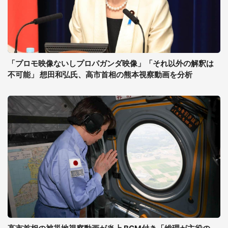
「プロモ映像ないしプロパガンダ映像」「それ以外の解釈は
不可能」 想田和弘氏、高市首相の熊本視察動画を分析