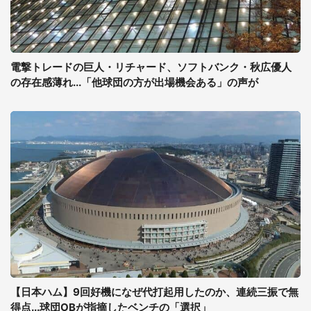
電撃トレードの巨人・リチャード、ソフトバンク・秋広優人
の存在感薄れ...「他球団の方が出場機会ある」の声が
【日本ハム】9回好機になぜ代打起用したのか、連続三振で無
得点...球団OBが指摘したベンチの「選択」