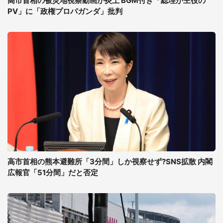
高市首相の被災地視察動画が炎上 BGM付き「総理が主役の
PV」に「政権プロパガンダ」批判
高市首相の熊本避難所「3分間」しか視察せず?SNS拡散 内閣
広報官「51分間」だと否定