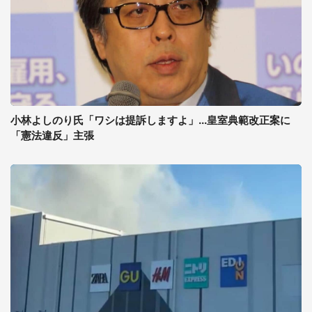
小林よしのり氏「ワシは提訴しますよ」...皇室典範改正案に
「憲法違反」主張