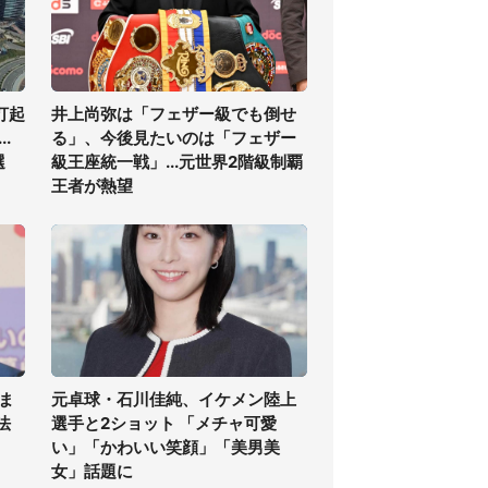
打起
井上尚弥は「フェザー級でも倒せ
.
る」、今後見たいのは「フェザー
選
級王座統一戦」...元世界2階級制覇
王者が熱望
ま
元卓球・石川佳純、イケメン陸上
法
選手と2ショット 「メチャ可愛
い」「かわいい笑顔」「美男美
女」話題に