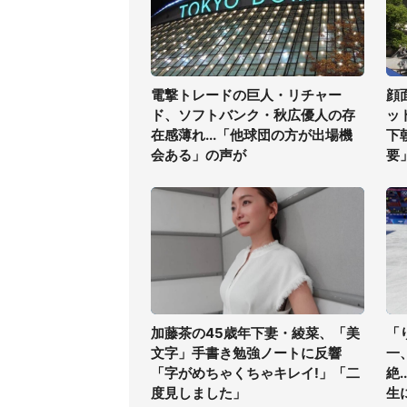
電撃トレードの巨人・リチャー
顔
ド、ソフトバンク・秋広優人の存
ッ
在感薄れ...「他球団の方が出場機
下
会ある」の声が
要
加藤茶の45歳年下妻・綾菜、「美
「
文字」手書き勉強ノートに反響
一
「字がめちゃくちゃキレイ!」「二
絶
度見しました」
生