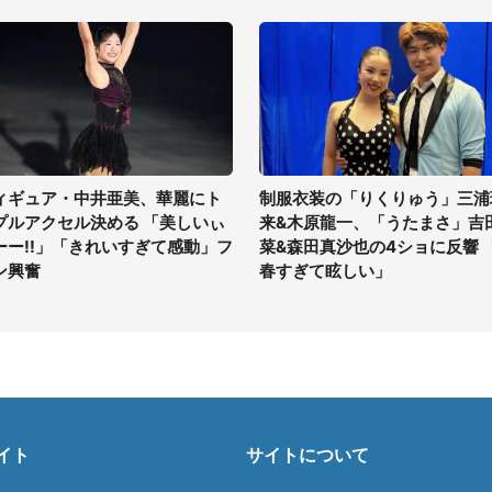
ィギュア・中井亜美、華麗にト
制服衣装の「りくりゅう」三浦
プルアクセル決める 「美しいぃ
来&木原龍一、「うたまさ」吉
ーー!!」「きれいすぎて感動」フ
菜&森田真沙也の4ショに反響 
ン興奮
春すぎて眩しい」
イト
サイトについて