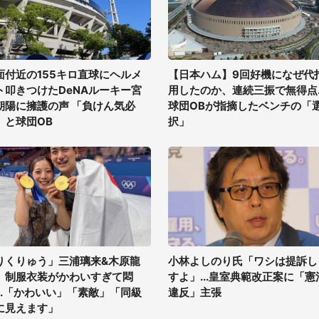
面付近の155キロ直球にヘルメ
【日本ハム】9回好機になぜ代
ト叩きつけたDeNAルーキー宮
用したのか、連続三振で無得点..
朝陽に擁護の声 「負けん気必
球団OBが指摘したベンチの「
」と球団OB
択」
りくりゅう」三浦璃来&木原龍
小林よしのり氏「ワシは提訴し
、制服衣装がかわいすぎて悶
すよ」...皇室典範改正案に「憲
...「かわいい」「素敵」「同級
違反」主張
に見えます」