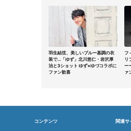
羽生結弦、美しいブルー基調の衣
フ
装で...「ゆず」北川悠仁・岩沢厚
リ
治と3ショット ゆず×ゆづコラボに
ー
ファン歓喜
ァ
コンテンツ
関連サ