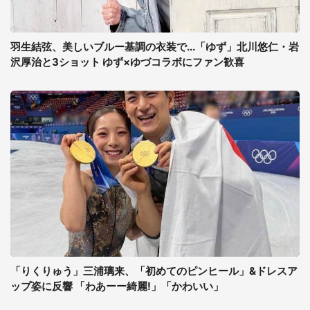
羽生結弦、美しいブルー基調の衣装で...「ゆず」北川悠仁・岩
沢厚治と3ショット ゆず×ゆづコラボにファン歓喜
「りくりゅう」三浦璃来、「初めてのピンヒール」&ドレスア
ップ姿に反響 「わあーー綺麗!」「かわいい」