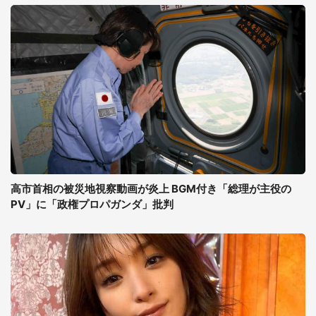
高市首相の被災地視察動画が炎上 BGM付き「総理が主役の
PV」に「政権プロパガンダ」批判