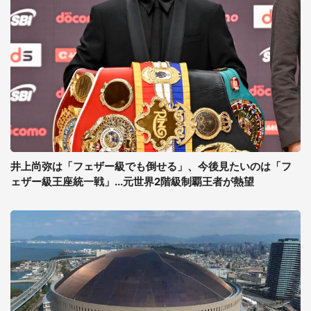
井上尚弥は「フェザー級でも倒せる」、今後見たいのは「フ
ェザー級王座統一戦」...元世界2階級制覇王者が熱望