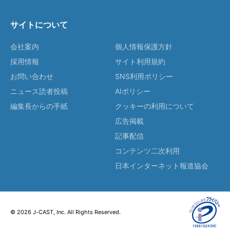
サイトについて
会社案内
個人情報保護方針
採用情報
サイト利用規約
お問い合わせ
SNS利用ポリシー
ニュース読者投稿
AIポリシー
編集長からの手紙
クッキーの利用について
広告掲載
記事配信
コンテンツ二次利用
日本インターネット報道協会
© 2026 J-CAST, Inc. All Rights Reserved.