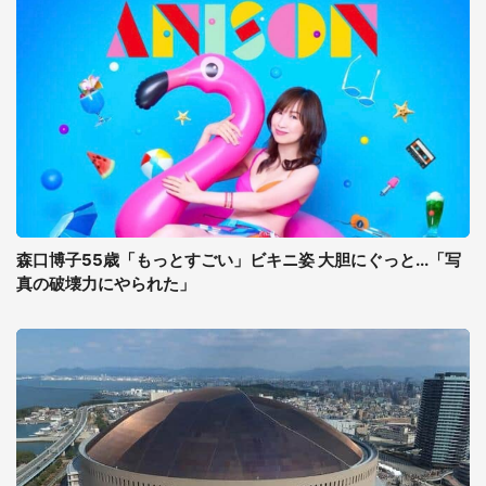
森口博子55歳「もっとすごい」ビキニ姿 大胆にぐっと...「写
真の破壊力にやられた」