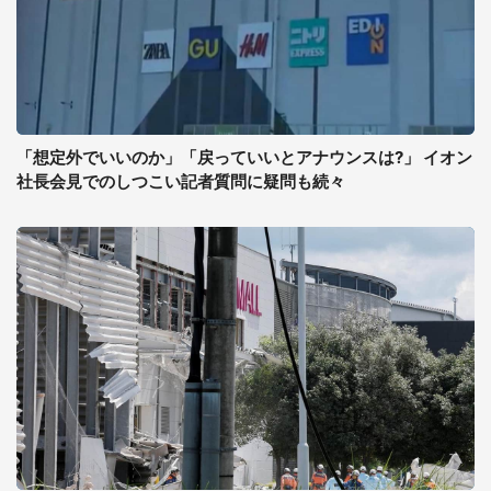
「想定外でいいのか」「戻っていいとアナウンスは?」 イオン
社長会見でのしつこい記者質問に疑問も続々