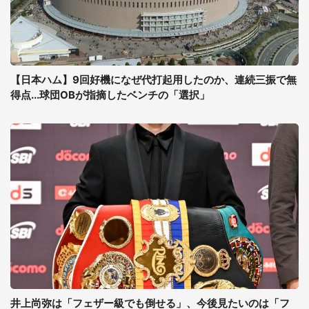
【日本ハム】9回好機になぜ代打起用したのか、連続三振で無
得点...球団OBが指摘したベンチの「選択」
井上尚弥は「フェザー級でも倒せる」、今後見たいのは「フ