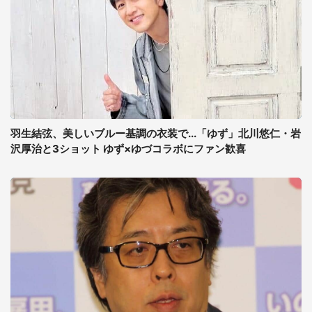
羽生結弦、美しいブルー基調の衣装で...「ゆず」北川悠仁・岩
沢厚治と3ショット ゆず×ゆづコラボにファン歓喜