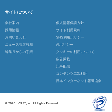
サイトについて
会社案内
個人情報保護方針
採用情報
サイト利用規約
お問い合わせ
SNS利用ポリシー
ニュース読者投稿
AIポリシー
編集長からの手紙
クッキーの利用について
広告掲載
記事配信
コンテンツ二次利用
日本インターネット報道協会
© 2026 J-CAST, Inc. All Rights Reserved.