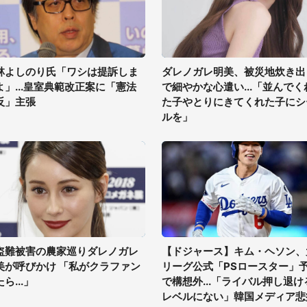
林よしのり氏「ワシは提訴しま
ダレノガレ明美、被災地炊き出
よ」...皇室典範改正案に「憲法
で細やかな心遣い...「並んでく
反」主張
た子やとりにきてくれた子にシ
ルを」
盗難被害の農家巡りダレノガレ
【ドジャース】キム・ヘソン、
美が呼びかけ 「私がクラファン
リーグ公式「PSロースター」
ら...」
で構想外...「ライバル押し退け
レベルにない」韓国メディア悲