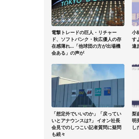
電撃トレードの巨人・リチャー
小
ド、ソフトバンク・秋広優人の存
す
在感薄れ...「他球団の方が出場機
違
会ある」の声が
「想定外でいいのか」「戻ってい
梨
いとアナウンスは?」 イオン社長
明
会見でのしつこい記者質問に疑問
した
も続々