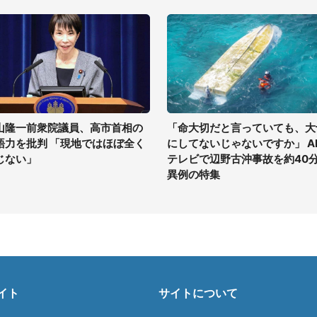
山隆一前衆院議員、高市首相の
「命大切だと言っていても、大
語力を批判 「現地ではほぼ全く
にしてないじゃないですか」 A
じない」
テレビで辺野古沖事故を約40
異例の特集
イト
サイトについて