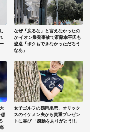
し
なぜ「戻るな」と言えなかったの
れ
か イオン爆発事故で斎藤幸平氏も
ー
逡巡「ボクもできなかっただろう
なあ」
大
女子ゴルフの鶴岡果恋、オリック
予想
スのイケメン夫から貴重プレゼン
る
トに喜び 「感動をありがとう!!」
痛