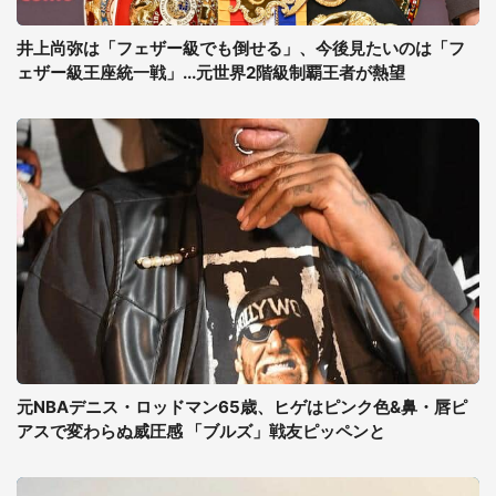
井上尚弥は「フェザー級でも倒せる」、今後見たいのは「フ
ェザー級王座統一戦」...元世界2階級制覇王者が熱望
元NBAデニス・ロッドマン65歳、ヒゲはピンク色&鼻・唇ピ
アスで変わらぬ威圧感 「ブルズ」戦友ピッペンと