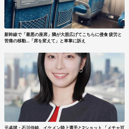
新幹線で「最悪の座席」隣が大股広げてこちらに侵食 疲労と
苦痛の移動...「席を変えて」と車掌に訴え
元卓球・石川佳純、イケメン陸上選手と2ショット 「メチャ可