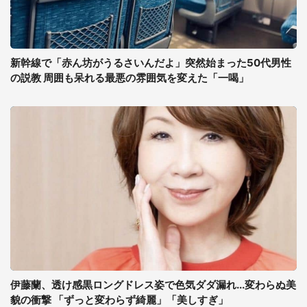
新幹線で「赤ん坊がうるさいんだよ」突然始まった50代男性
の説教 周囲も呆れる最悪の雰囲気を変えた「一喝」
伊藤蘭、透け感黒ロングドレス姿で色気ダダ漏れ...変わらぬ美
貌の衝撃 「ずっと変わらず綺麗」「美しすぎ」