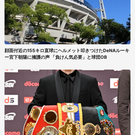
顔面付近の155キロ直球にヘルメット叩きつけたDeNAルーキ
ー宮下朝陽に擁護の声 「負けん気必要」と球団OB