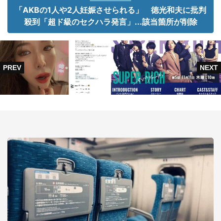
「AKBの1人や2人妊娠させられる」 徳光和夫に批判
殺到「超ド級のセクハラ発言」...該当箇所が削除