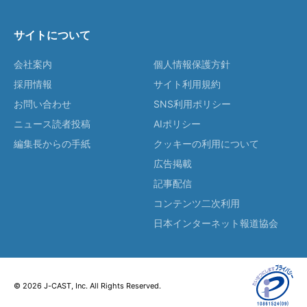
サイトについて
会社案内
個人情報保護方針
採用情報
サイト利用規約
お問い合わせ
SNS利用ポリシー
ニュース読者投稿
AIポリシー
編集長からの手紙
クッキーの利用について
広告掲載
記事配信
コンテンツ二次利用
日本インターネット報道協会
© 2026 J-CAST, Inc. All Rights Reserved.