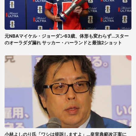
元NBAマイケル・ジョーダン63歳、体形も変わらず...スター
のオーラダダ漏れ サッカー・ハーランドと最強2ショット
小林よしのり氏「ワシは提訴しますよ」...皇室典範改正案に