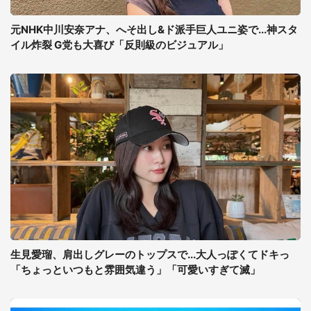
元NHK中川安奈アナ、へそ出し&ド派手巨人ユニ姿で...神スタ
イル炸裂 G党も大喜び「反則級のビジュアル」
生見愛瑠、肩出しグレーのトップスで...大人っぽくてドキっ
「ちょっといつもと雰囲気違う」「可愛いすぎて滅」