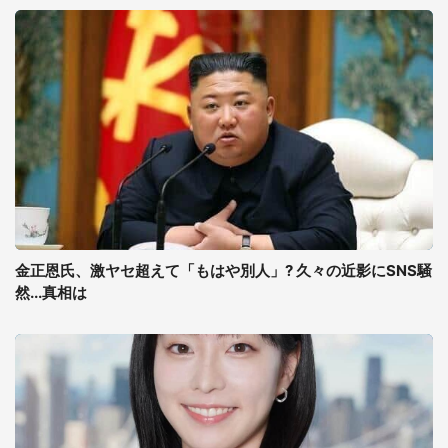
金正恩氏、激ヤセ超えて「もはや別人」? 久々の近影にSNS騒
然...真相は