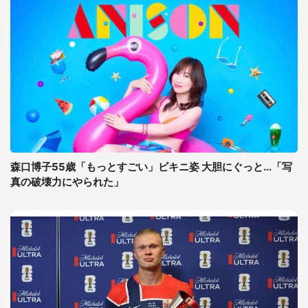
森口博子55歳「もっとすごい」ビキニ姿 大胆にぐっと...「写
真の破壊力にやられた」