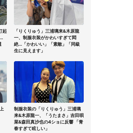
打起
「りくりゅう」三浦璃来&木原龍
.
一、制服衣装がかわいすぎて悶
選
絶...「かわいい」「素敵」「同級
生に見えます」
上
制服衣装の「りくりゅう」三浦璃
来&木原龍一、「うたまさ」吉田唄
菜&森田真沙也の4ショに反響 「青
春すぎて眩しい」