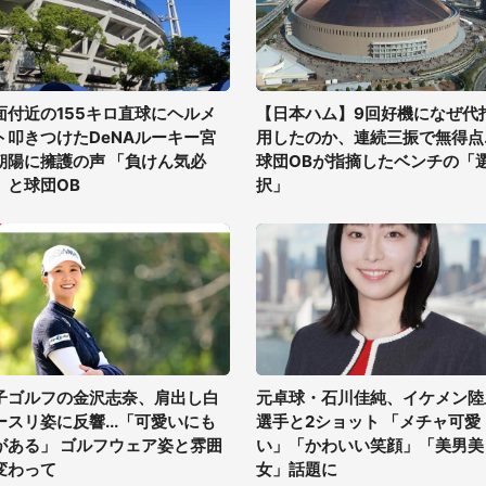
面付近の155キロ直球にヘルメ
【日本ハム】9回好機になぜ代
ト叩きつけたDeNAルーキー宮
用したのか、連続三振で無得点..
朝陽に擁護の声 「負けん気必
球団OBが指摘したベンチの「
」と球団OB
択」
子ゴルフの金沢志奈、肩出し白
元卓球・石川佳純、イケメン陸
ースリ姿に反響...「可愛いにも
選手と2ショット 「メチャ可愛
がある」 ゴルフウェア姿と雰囲
い」「かわいい笑顔」「美男美
変わって
女」話題に