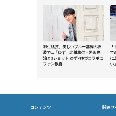
羽生結弦、美しいブルー基調の衣
「
装で...「ゆず」北川悠仁・岩沢厚
て
治と3ショット ゆず×ゆづコラボに
に
ファン歓喜
い
コンテンツ
関連サ