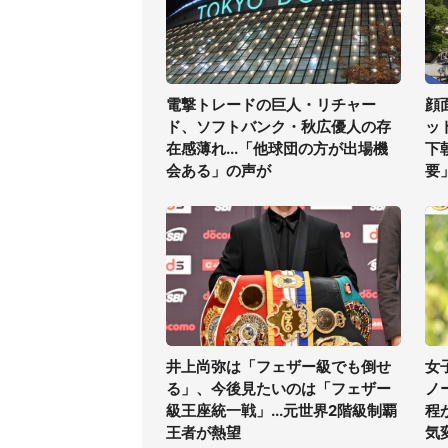
電撃トレードの巨人・リチャー
顔
ド、ソフトバンク・秋広優人の存
ッ
在感薄れ...「他球団の方が出場機
下
会ある」の声が
要
井上尚弥は「フェザー級でも倒せ
女
る」、今後見たいのは「フェザー
ノ
級王座統一戦」...元世界2階級制覇
程
王者が熱望
気