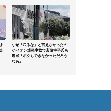
ま
なぜ「戻るな」と言えなかったの
法
か イオン爆発事故で斎藤幸平氏も
逡巡「ボクもできなかっただろう
なあ」