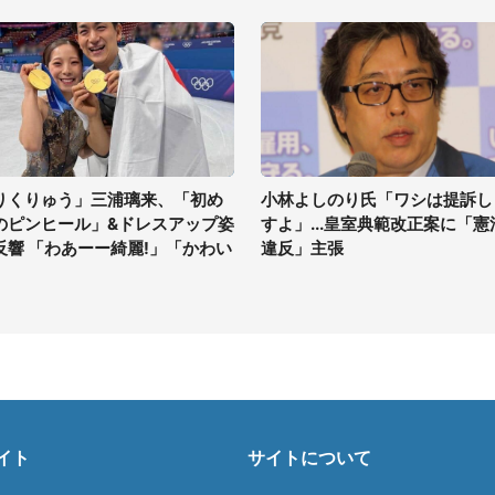
りくりゅう」三浦璃来、「初め
小林よしのり氏「ワシは提訴し
のピンヒール」&ドレスアップ姿
すよ」...皇室典範改正案に「憲
反響 「わあーー綺麗!」「かわい
違反」主張
」
イト
サイトについて