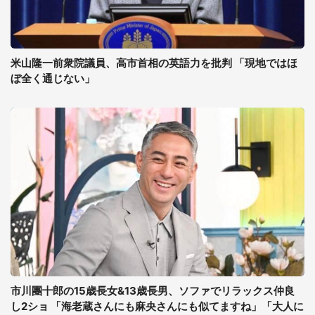
米山隆一前衆院議員、高市首相の英語力を批判 「現地ではほ
ぼ全く通じない」
市川團十郎の15歳長女&13歳長男、ソファでリラックス仲良
し2ショ 「海老蔵さんにも麻央さんにも似てますね」「大人に