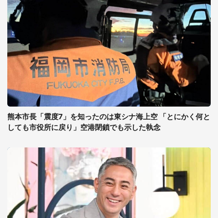
熊本市長「震度7」を知ったのは東シナ海上空 「とにかく何と
しても市役所に戻り」空港閉鎖でも示した執念