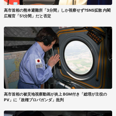
高市首相の熊本避難所「3分間」しか視察せず?SNS拡散 内閣
広報官「51分間」だと否定
高市首相の被災地視察動画が炎上 BGM付き「総理が主役の
PV」に「政権プロパガンダ」批判