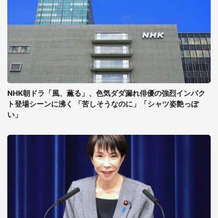
NHK朝ドラ「風、薫る」、色気ダダ漏れ俳優の強烈インパク
ト登場シーンに沸く 「苦しそうなのに」「シャツ姿艶っぽ
い」