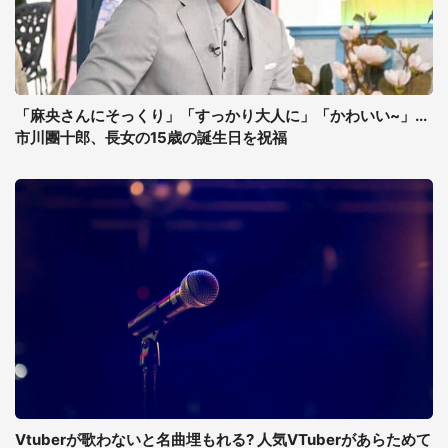
「麻央さんにそっくり」「すっかり大人に」「かわいい~」...
市川團十郎、長女の15歳の誕生日を祝福
Vtuberが歌わないと名曲埋もれる? 人気VTuberがあらためて