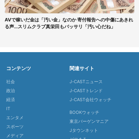
AVで稼いだ金は「汚い金」なのか 寄付報告への中傷にあきれ
る声...スリムクラブ真栄田もバッサリ「汚い心だね」
コンテンツ
関連サイト
社会
J-CASTニュース
政治
J-CASTトレンド
経済
J-CAST会社ウォッチ
IT
BOOKウォッチ
エンタメ
東京バーゲンマニア
スポーツ
Jタウンネット
メディア