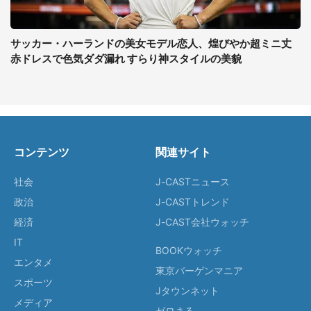
サッカー・ハーランドの美女モデル恋人、煌びやか超ミニ丈
赤ドレスで色気ダダ漏れ すらり神スタイルの美貌
コンテンツ
関連サイト
社会
J-CASTニュース
政治
J-CASTトレンド
経済
J-CAST会社ウォッチ
IT
BOOKウォッチ
エンタメ
東京バーゲンマニア
スポーツ
Jタウンネット
メディア
ゼロまる