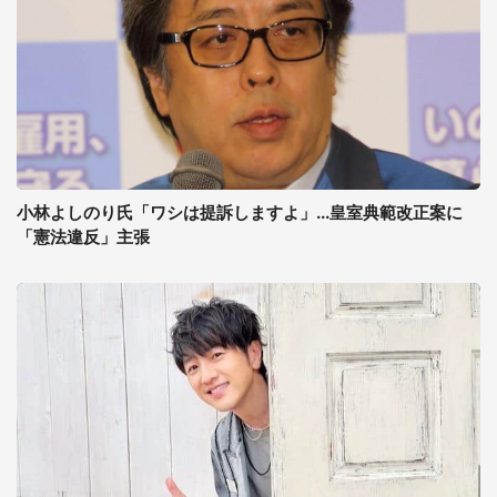
小林よしのり氏「ワシは提訴しますよ」...皇室典範改正案に
「憲法違反」主張