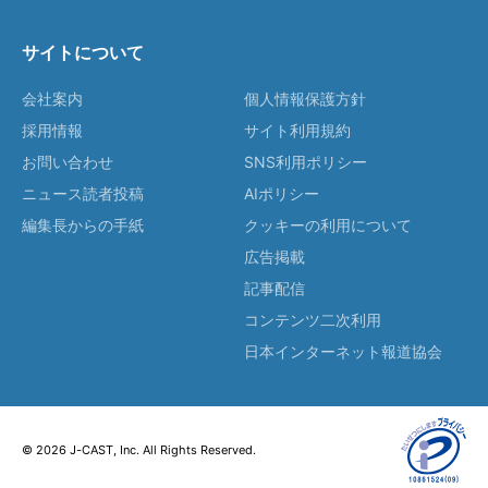
サイトについて
会社案内
個人情報保護方針
採用情報
サイト利用規約
お問い合わせ
SNS利用ポリシー
ニュース読者投稿
AIポリシー
編集長からの手紙
クッキーの利用について
広告掲載
記事配信
コンテンツ二次利用
日本インターネット報道協会
© 2026 J-CAST, Inc. All Rights Reserved.