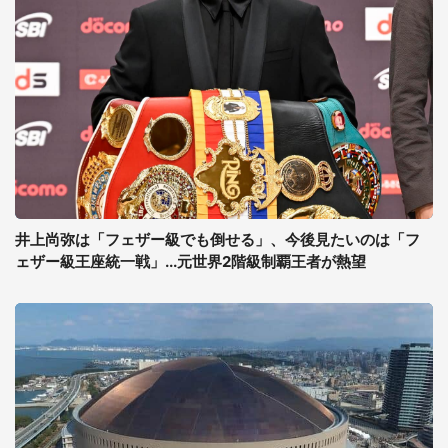
井上尚弥は「フェザー級でも倒せる」、今後見たいのは「フ
ェザー級王座統一戦」...元世界2階級制覇王者が熱望