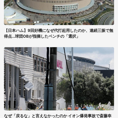
【日本ハム】9回好機になぜ代打起用したのか、連続三振で無
得点...球団OBが指摘したベンチの「選択」
なぜ「戻るな」と言えなかったのか イオン爆発事故で斎藤幸