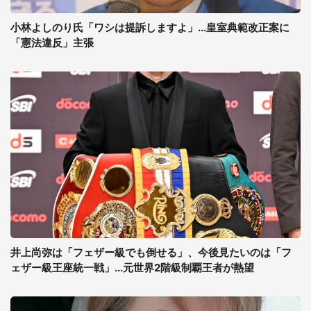
小林よしのり氏「ワシは提訴しますよ」...皇室典範改正案に
「憲法違反」主張
井上尚弥は「フェザー級でも倒せる」、今後見たいのは「フ
ェザー級王座統一戦」...元世界2階級制覇王者が熱望