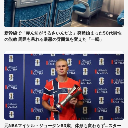
新幹線で「赤ん坊がうるさいんだよ」突然始まった50代男性
の説教 周囲も呆れる最悪の雰囲気を変えた「一喝」
元NBAマイケル・ジョーダン63歳、体形も変わらず...スター