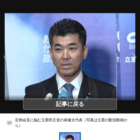
記事に戻る
定例会見に臨む立憲民主党の泉健太代表（写真は立憲の配信動画か
1/1
ら）