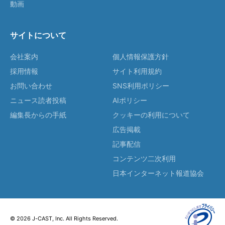
動画
サイトについて
会社案内
個人情報保護方針
採用情報
サイト利用規約
お問い合わせ
SNS利用ポリシー
ニュース読者投稿
AIポリシー
編集長からの手紙
クッキーの利用について
広告掲載
記事配信
コンテンツ二次利用
日本インターネット報道協会
© 2026 J-CAST, Inc. All Rights Reserved.