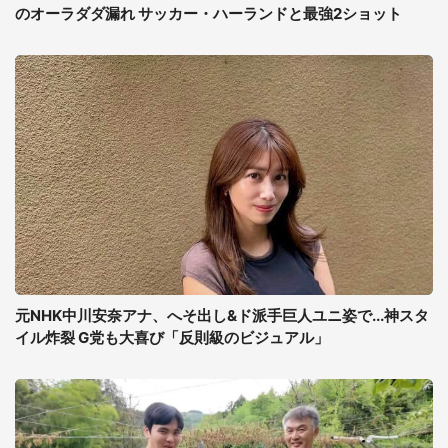
のオーラダダ漏れ サッカー・ハーランドと最強2ショット
元NHK中川安奈アナ、へそ出し&ド派手巨人ユニ姿で...神スタ
イル炸裂 G党も大喜び「反則級のビジュアル」