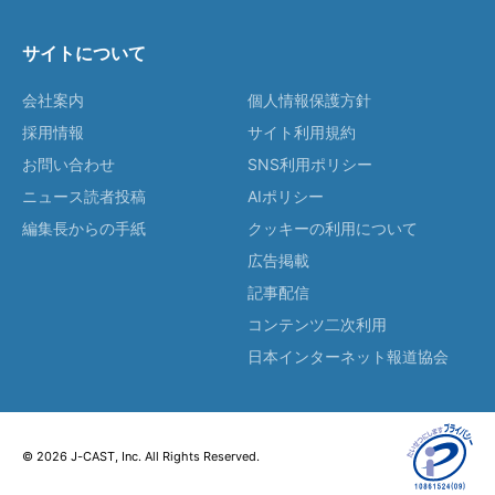
サイトについて
会社案内
個人情報保護方針
採用情報
サイト利用規約
お問い合わせ
SNS利用ポリシー
ニュース読者投稿
AIポリシー
編集長からの手紙
クッキーの利用について
広告掲載
記事配信
コンテンツ二次利用
日本インターネット報道協会
© 2026 J-CAST, Inc. All Rights Reserved.