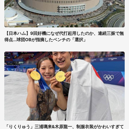
【日本ハム】9回好機になぜ代打起用したのか、連続三振で無
得点...球団OBが指摘したベンチの「選択」
「りくりゅう」三浦璃来&木原龍一、制服衣装がかわいすぎて