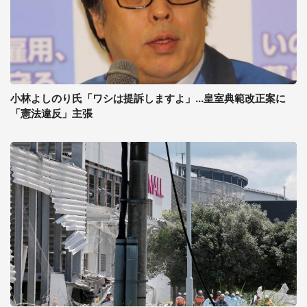
小林よしのり氏「ワシは提訴しますよ」...皇室典範改正案に
「憲法違反」主張