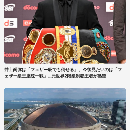
井上尚弥は「フェザー級でも倒せる」、今後見たいのは「フ
ェザー級王座統一戦」...元世界2階級制覇王者が熱望