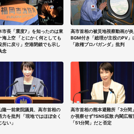
本市長「震度7」を知ったのは東
高市首相の被災地視察動画が炎
ナ海上空 「とにかく何としても
BGM付き「総理が主役のPV」
役所に戻り」空港閉鎖でも示し
「政権プロパガンダ」批判
執念
山隆一前衆院議員、高市首相の
高市首相の熊本避難所「3分間
語力を批判 「現地ではほぼ全く
か視察せず?SNS拡散 内閣広報
じない」
「51分間」だと否定