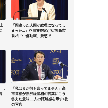
上
「間違った人間が総理になってし
に
まった...」芥川賞作家が批判 高市
首相「中傷動画」疑惑で
」し
「私はまだ何も言ってません」高
官
市首相が赤沢経産相の言葉にこう
答えた意味 二人の距離感を示す1枚
の写真