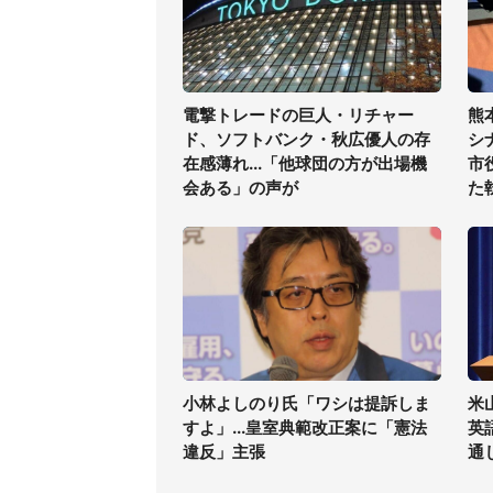
電撃トレードの巨人・リチャー
熊
ド、ソフトバンク・秋広優人の存
シ
在感薄れ...「他球団の方が出場機
市
会ある」の声が
た
小林よしのり氏「ワシは提訴しま
米
すよ」...皇室典範改正案に「憲法
英
違反」主張
通