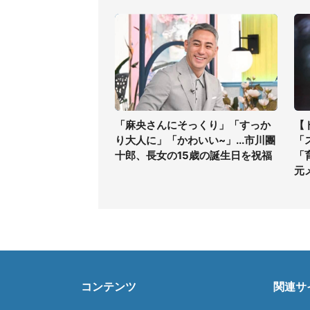
「麻央さんにそっくり」「すっか
【
り大人に」「かわいい~」...市川團
「
十郎、長女の15歳の誕生日を祝福
「
元
コンテンツ
関連サ