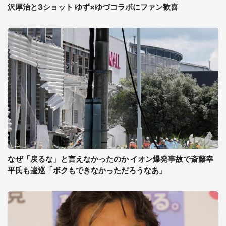
沢厚治と3ショット ゆず×ゆづコラボにファン歓喜
なぜ「戻るな」と言えなかったのか イオン爆発事故で斎藤幸
平氏も逡巡「ボクもできなかっただろうなあ」