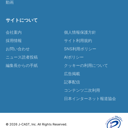
動画
サイトについて
会社案内
個人情報保護方針
採用情報
サイト利用規約
お問い合わせ
SNS利用ポリシー
ニュース読者投稿
AIポリシー
編集長からの手紙
クッキーの利用について
広告掲載
記事配信
コンテンツ二次利用
日本インターネット報道協会
© 2026 J-CAST, Inc. All Rights Reserved.