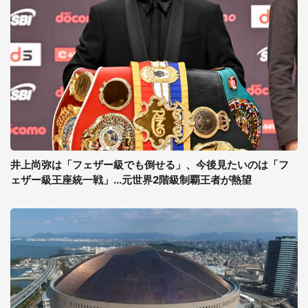
井上尚弥は「フェザー級でも倒せる」、今後見たいのは「フ
ェザー級王座統一戦」...元世界2階級制覇王者が熱望