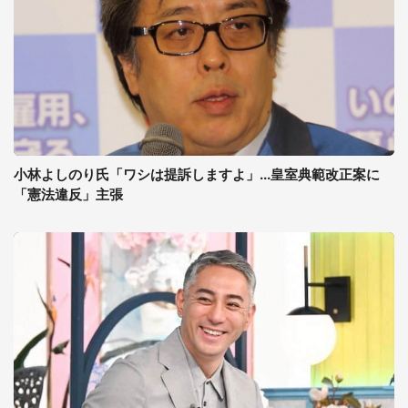
小林よしのり氏「ワシは提訴しますよ」...皇室典範改正案に
「憲法違反」主張