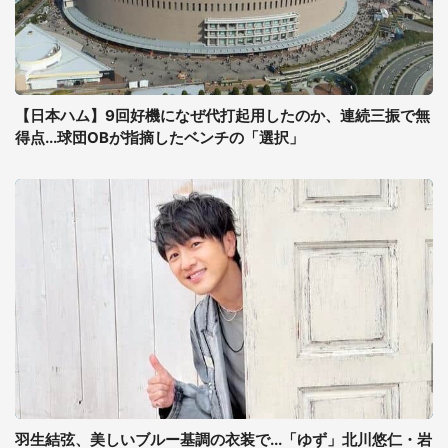
【日本ハム】9回好機になぜ代打起用したのか、連続三振で無
得点...球団OBが指摘したベンチの「選択」
羽生結弦、美しいブルー基調の衣装で...「ゆず」北川悠仁・岩