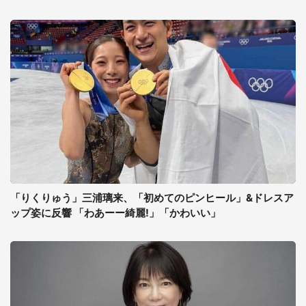
「りくりゅう」三浦璃来、「初めてのピンヒール」&ドレスア
ップ姿に反響 「わあーー綺麗!」「かわいい」