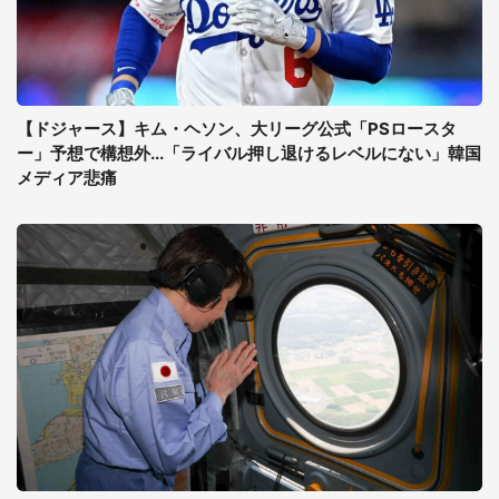
【ドジャース】キム・ヘソン、大リーグ公式「PSロースタ
ー」予想で構想外...「ライバル押し退けるレベルにない」韓国
メディア悲痛