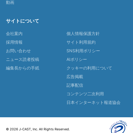
動画
サイトについて
会社案内
個人情報保護方針
採用情報
サイト利用規約
お問い合わせ
SNS利用ポリシー
ニュース読者投稿
AIポリシー
編集長からの手紙
クッキーの利用について
広告掲載
記事配信
コンテンツ二次利用
日本インターネット報道協会
© 2026 J-CAST, Inc. All Rights Reserved.