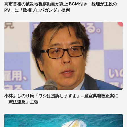
高市首相の被災地視察動画が炎上 BGM付き「総理が主役の
PV」に「政権プロパガンダ」批判
小林よしのり氏「ワシは提訴しますよ」...皇室典範改正案に
「憲法違反」主張