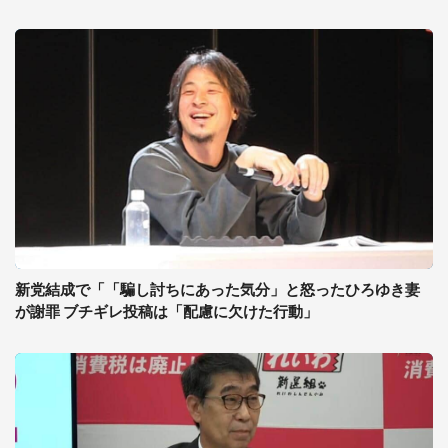
新党結成で「「騙し討ちにあった気分」と怒ったひろゆき妻
が謝罪 ブチギレ投稿は「配慮に欠けた行動」