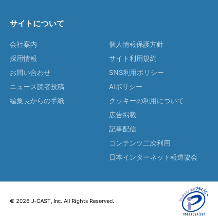
サイトについて
会社案内
個人情報保護方針
採用情報
サイト利用規約
お問い合わせ
SNS利用ポリシー
ニュース読者投稿
AIポリシー
編集長からの手紙
クッキーの利用について
広告掲載
記事配信
コンテンツ二次利用
日本インターネット報道協会
© 2026 J-CAST, Inc. All Rights Reserved.