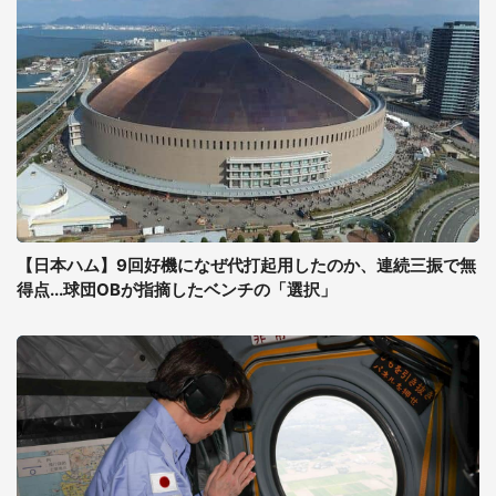
【日本ハム】9回好機になぜ代打起用したのか、連続三振で無
得点...球団OBが指摘したベンチの「選択」