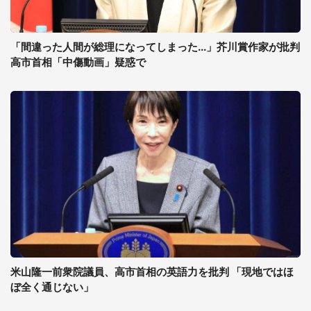
「間違った人間が総理になってしまった...」芥川賞作家が批判
高市首相「中傷動画」疑惑で
米山隆一前衆院議員、高市首相の英語力を批判 「現地ではほ
ぼ全く通じない」