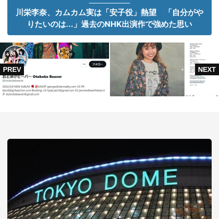
川栄李奈、カムカム実は「安子役」熱望 「自分がや
りたいのは...」過去のNHK出演作で強めた思い