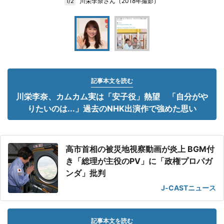
川栄李奈さん（2018年撮影）
1/2
記事本文を読む
川栄李奈、カムカム実は「安子役」熱望 「自分がや
りたいのは...」過去のNHK出演作で強めた思い
高市首相の被災地視察動画が炎上 BGM付
き「総理が主役のPV」に「政権プロパガ
ンダ」批判
J-CASTニュース
記事本文を読む