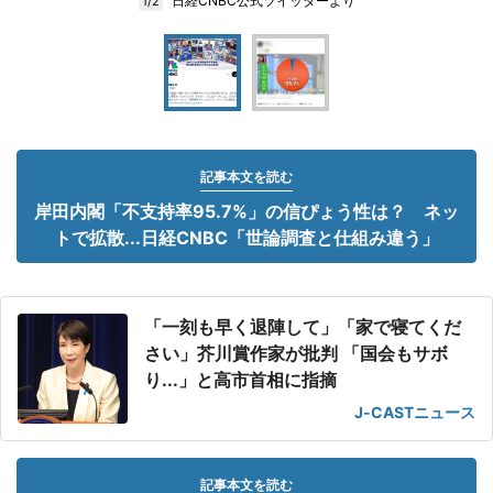
日経CNBC公式ツイッターより
1/2
記事本文を読む
岸田内閣「不支持率95.7%」の信ぴょう性は？ ネッ
トで拡散...日経CNBC「世論調査と仕組み違う」
「一刻も早く退陣して」「家で寝てくだ
さい」芥川賞作家が批判 「国会もサボ
り...」と高市首相に指摘
J-CASTニュース
記事本文を読む