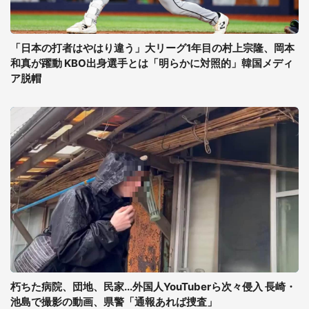
「日本の打者はやはり違う」大リーグ1年目の村上宗隆、岡本
和真が躍動 KBO出身選手とは「明らかに対照的」韓国メディ
ア脱帽
朽ちた病院、団地、民家...外国人YouTuberら次々侵入 長崎・
池島で撮影の動画、県警「通報あれば捜査」