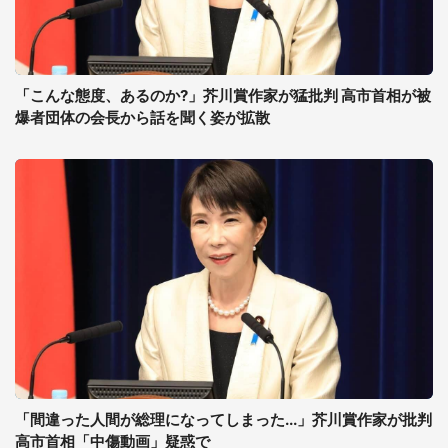
「こんな態度、あるのか?」芥川賞作家が猛批判 高市首相が被
爆者団体の会長から話を聞く姿が拡散
「間違った人間が総理になってしまった...」芥川賞作家が批判
高市首相「中傷動画」疑惑で