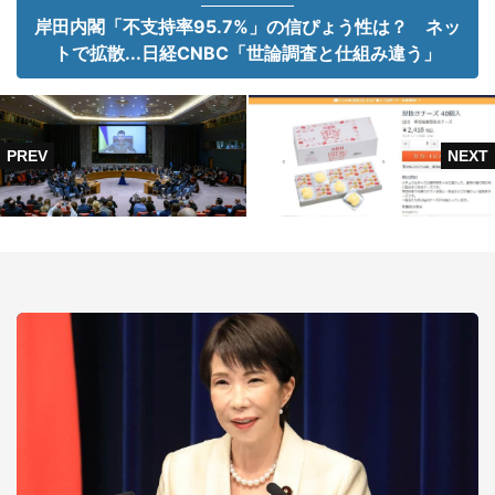
岸田内閣「不支持率95.7%」の信ぴょう性は？ ネッ
トで拡散...日経CNBC「世論調査と仕組み違う」