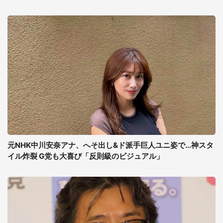
元NHK中川安奈アナ、へそ出し&ド派手巨人ユニ姿で...神スタ
イル炸裂 G党も大喜び「反則級のビジュアル」