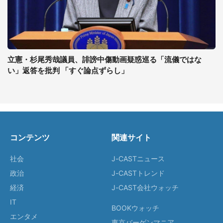
立憲・杉尾秀哉議員、誹謗中傷動画疑惑巡る「流儀ではな
い」返答を批判 「すぐ論点ずらし」
コンテンツ
関連サイト
社会
J-CASTニュース
政治
J-CASTトレンド
経済
J-CAST会社ウォッチ
IT
BOOKウォッチ
エンタメ
東京バーゲンマニア