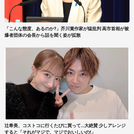
「こんな態度、あるのか?」芥川賞作家が猛批判 高市首相が被
爆者団体の会長から話を聞く姿が拡散
辻希美、コストコに行くたびに買って...大絶賛 少しアレンジ
すると「それがマジで、マジでおいしいの!」