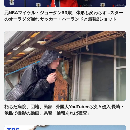
元NBAマイケル・ジョーダン63歳、体形も変わらず...スター
のオーラダダ漏れ サッカー・ハーランドと最強2ショット
朽ちた病院、団地、民家...外国人YouTuberら次々侵入 長崎・
池島で撮影の動画、県警「通報あれば捜査」