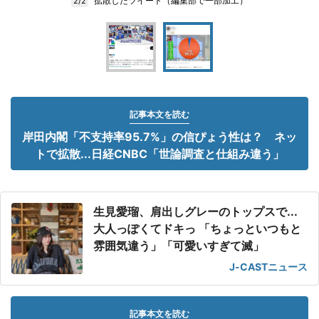
拡散したツイート（編集部で一部加工）
2/2
記事本文を読む
岸田内閣「不支持率95.7%」の信ぴょう性は？ ネッ
トで拡散...日経CNBC「世論調査と仕組み違う」
生見愛瑠、肩出しグレーのトップスで...
大人っぽくてドキっ 「ちょっといつもと
雰囲気違う」「可愛いすぎて滅」
J-CASTニュース
記事本文を読む