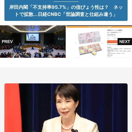
岸田内閣「不支持率95.7%」の信ぴょう性は？ ネッ
トで拡散...日経CNBC「世論調査と仕組み違う」