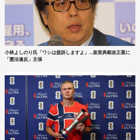
小林よしのり氏「ワシは提訴しますよ」...皇室典範改正案に
「憲法違反」主張