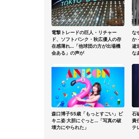
電撃トレードの巨人・リチャー
な
ド、ソフトバンク・秋広優人の存
か
在感薄れ...「他球団の方が出場機
逡
会ある」の声が
な
森口博子55歳「もっとすごい」ビ
石
キニ姿 大胆にぐっと...「写真の破
責
壊力にやられた」
テ