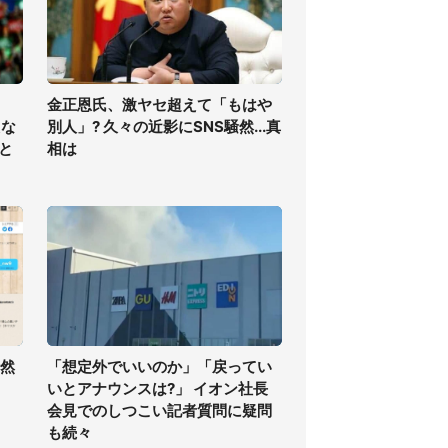
金正恩氏、激ヤセ超えて「もはや
えな
別人」? 久々の近影にSNS騒然...真
と
相は
騒然
「想定外でいいのか」「戻ってい
いとアナウンスは?」 イオン社長
会見でのしつこい記者質問に疑問
も続々