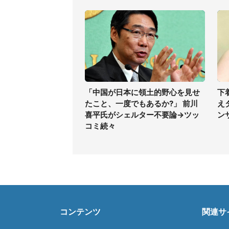
「中国が日本に領土的野心を見せ
下
たこと、一度でもあるか?」 前川
え
喜平氏がシェルター不要論→ツッ
ン
コミ続々
コンテンツ
関連サ