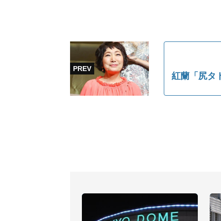
紅蘭「尻タ