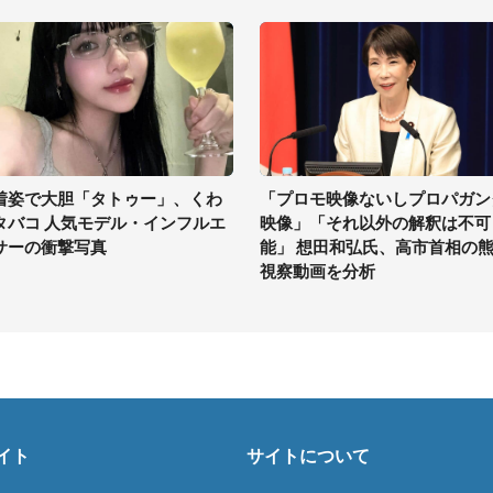
着姿で大胆「タトゥー」、くわ
「プロモ映像ないしプロパガン
タバコ 人気モデル・インフルエ
映像」「それ以外の解釈は不可
サーの衝撃写真
能」 想田和弘氏、高市首相の
視察動画を分析
イト
サイトについて