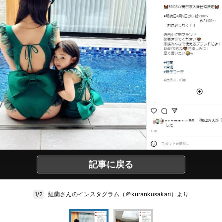
記事に戻る
紅蘭さんのインスタグラム（＠kurankusakari）より
1/2