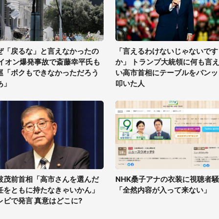
ぜ「戻るな」と言えなかったの
「言えるわけないじゃないです
 イオン爆発事故で斎藤幸平氏も
か」 トランプ大統領に何も言
巡「ボクもできなかっただろう
い高市首相にテーブルをバンッ
あ」
叩いた人
破茂前首相「高市さんを選んだ
NHK桑子アナの衣装に視聴者
任をともに持たなきゃいかん」
「全然内容が入って来ない」
レビで発言 真意はどこに?