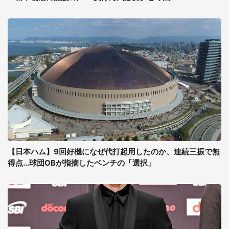
【日本ハム】9回好機になぜ代打起用したのか、連続三振で無
得点...球団OBが指摘したベンチの「選択」