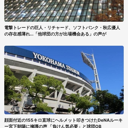
電撃トレードの巨人・リチャード、ソフトバンク・秋広優人
の存在感薄れ...「他球団の方が出場機会ある」の声が
顔面付近の155キロ直球にヘルメット叩きつけたDeNAルーキ
ー宮下朝陽に擁護の声 「負けん気必要」と球団OB