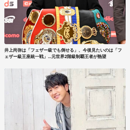
井上尚弥は「フェザー級でも倒せる」、今後見たいのは「フ
ェザー級王座統一戦」...元世界2階級制覇王者が熱望