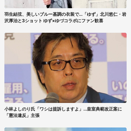
羽生結弦、美しいブルー基調の衣装で...「ゆず」北川悠仁・岩
沢厚治と3ショット ゆず×ゆづコラボにファン歓喜
小林よしのり氏「ワシは提訴しますよ」...皇室典範改正案に
「憲法違反」主張