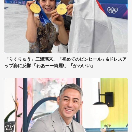
「りくりゅう」三浦璃来、「初めてのピンヒール」&ドレスア
ップ姿に反響 「わあーー綺麗!」「かわいい」