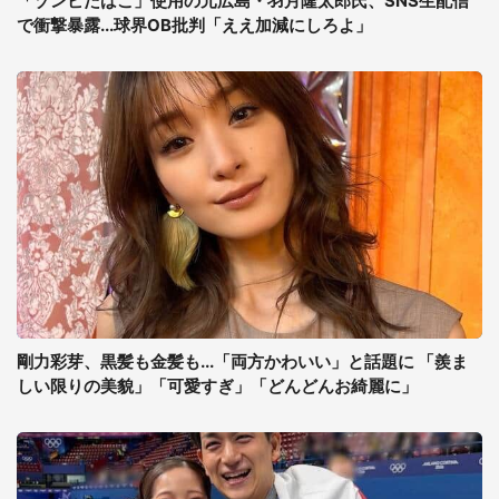
「ゾンビたばこ」使用の元広島・羽月隆太郎氏、SNS生配信
で衝撃暴露...球界OB批判「ええ加減にしろよ」
剛力彩芽、黒髪も金髪も...「両方かわいい」と話題に 「羨ま
しい限りの美貌」「可愛すぎ」「どんどんお綺麗に」