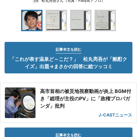
松丸亮吾さん（写真：Pasya/アフロ）
1/4
記事本文を読む
「これが表す温泉ど～こだ？」 松丸亮吾が「酩酊ク
イズ」出題→まさかの回答に総ツッコミ
高市首相の被災地視察動画が炎上 BGM付
き「総理が主役のPV」に「政権プロパガ
ンダ」批判
J-CASTニュース
記事本文を読む