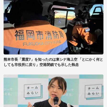
熊本市長「震度7」を知ったのは東シナ海上空 「とにかく何と
しても市役所に戻り」空港閉鎖でも示した執念