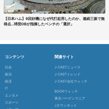
【日本ハム】9回好機になぜ代打起用したのか、連続三振で無
得点...球団OBが指摘したベンチの「選択」
コンテンツ
関連サイト
社会
J-CASTニュース
政治
J-CASTトレンド
経済
J-CAST会社ウォッチ
IT
BOOKウォッチ
エンタメ
東京バーゲンマニア
スポーツ
Jタウンネット