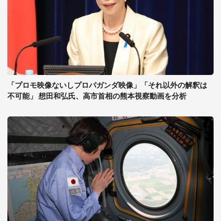
「プロモ映像ないしプロパガンダ映像」「それ以外の解釈は
不可能」 想田和弘氏、高市首相の熊本視察動画を分析