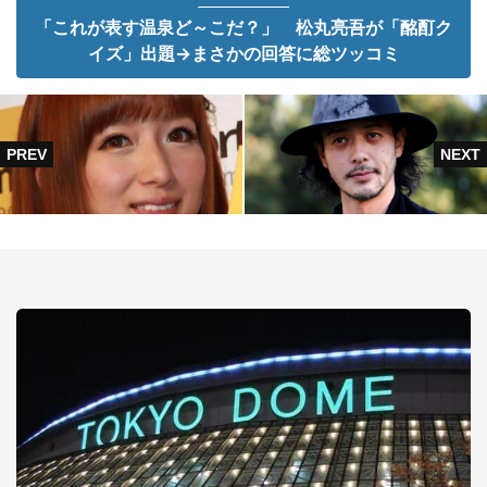
「これが表す温泉ど～こだ？」 松丸亮吾が「酩酊ク
イズ」出題→まさかの回答に総ツッコミ