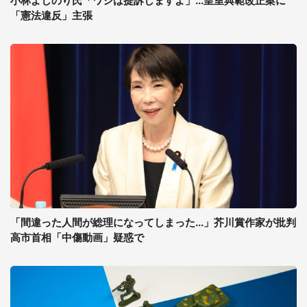
小林よしのり氏「ワシは提訴しますよ」...皇室典範改正案に
「憲法違反」主張
「間違った人間が総理になってしまった...」芥川賞作家が批判
高市首相「中傷動画」疑惑で