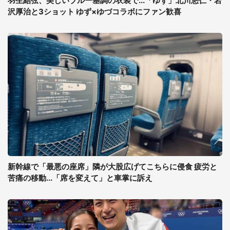
羽生結弦、美しいブルー基調の衣装で...「ゆず」北川悠仁・岩
沢厚治と3ショット ゆず×ゆづコラボにファン歓喜
新幹線で「最悪の座席」隣が大股広げてこちらに侵食 疲労と
苦痛の移動...「席を変えて」と車掌に訴え