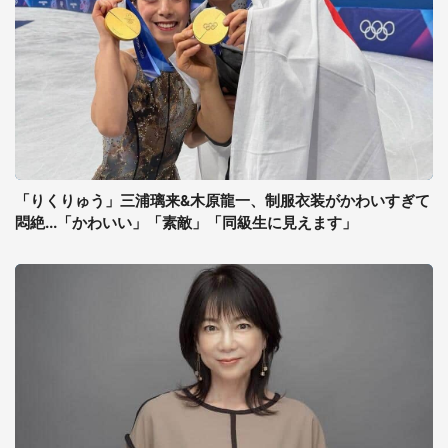
「りくりゅう」三浦璃来&木原龍一、制服衣装がかわいすぎて
悶絶...「かわいい」「素敵」「同級生に見えます」