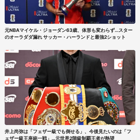
元NBAマイケル・ジョーダン63歳、体形も変わらず...スター
のオーラダダ漏れ サッカー・ハーランドと最強2ショット
井上尚弥は「フェザー級でも倒せる」、今後見たいのは「フ
ェザー級王座統一戦」...元世界2階級制覇王者が熱望