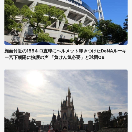
顔面付近の155キロ直球にヘルメット叩きつけたDeNAルーキ
ー宮下朝陽に擁護の声 「負けん気必要」と球団OB