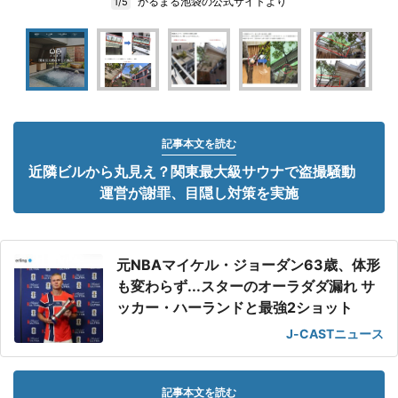
かるまる池袋の公式サイトより
1/5
記事本文を読む
近隣ビルから丸見え？関東最大級サウナで盗撮騒動
運営が謝罪、目隠し対策を実施
元NBAマイケル・ジョーダン63歳、体形
も変わらず...スターのオーラダダ漏れ サ
ッカー・ハーランドと最強2ショット
J-CASTニュース
記事本文を読む