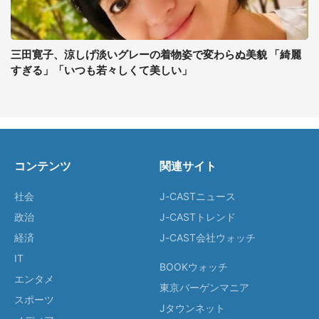
三田寛子、涼しげ淡いグレーの着物姿で変わらぬ美貌 「綺麗
すぎる」「いつも若々しくて美しい」
コンテンツ
関連サイト
社会
J-CASTニュース
政治
J-CASTトレンド
経済
J-CAST会社ウォッチ
IT
BOOKウォッチ
エンタメ
東京バーゲンマニア
スポーツ
Jタウンネット