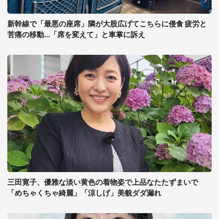
新幹線で「最悪の座席」隣が大股広げてこちらに侵食 疲労と
苦痛の移動...「席を変えて」と車掌に訴え
三田寛子、優雅な淡い黄色の着物姿で上品なたたずまいで
「めちゃくちゃ綺麗」「涼しげ」美貌ダダ漏れ