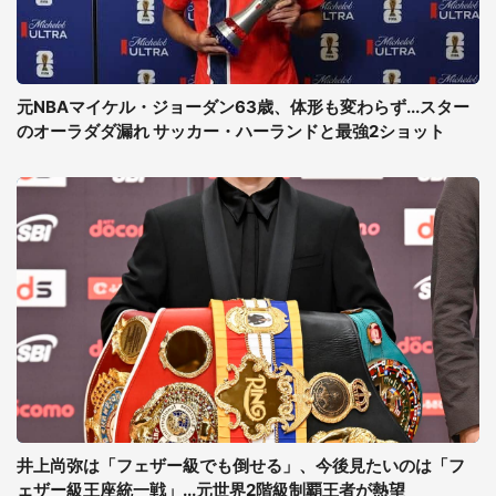
元NBAマイケル・ジョーダン63歳、体形も変わらず...スター
のオーラダダ漏れ サッカー・ハーランドと最強2ショット
井上尚弥は「フェザー級でも倒せる」、今後見たいのは「フ
ェザー級王座統一戦」...元世界2階級制覇王者が熱望