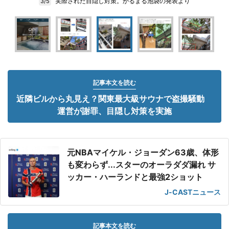
実際された目隠し対策。かるまる池袋の発表より
3/5
記事本文を読む
近隣ビルから丸見え？関東最大級サウナで盗撮騒動
運営が謝罪、目隠し対策を実施
元NBAマイケル・ジョーダン63歳、体形
も変わらず...スターのオーラダダ漏れ サ
ッカー・ハーランドと最強2ショット
J-CASTニュース
記事本文を読む