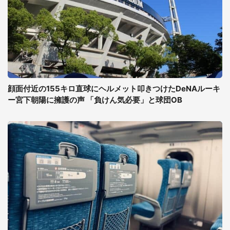
顔面付近の155キロ直球にヘルメット叩きつけたDeNAルーキ
ー宮下朝陽に擁護の声 「負けん気必要」と球団OB