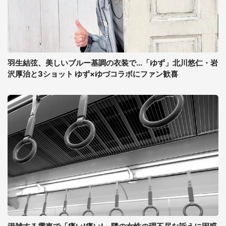
羽生結弦、美しいブルー基調の衣装で...「ゆず」北川悠仁・岩
沢厚治と3ショット ゆず×ゆづコラボにファン歓喜