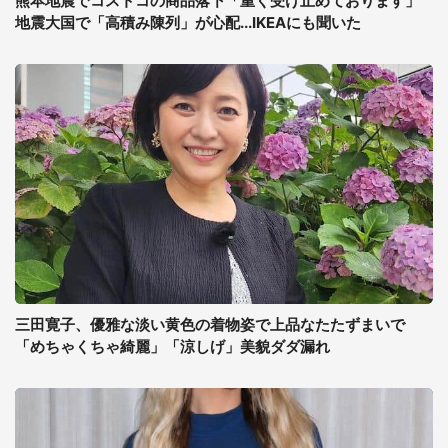
熊本地震でコストコの商品落下「重く受け止めております」
地震大国で「高積み陳列」が心配...IKEAにも聞いた
三田寛子、優雅な淡い黄色の着物姿で上品なたたずまいで
「めちゃくちゃ綺麗」「涼しげ」美貌ダダ漏れ