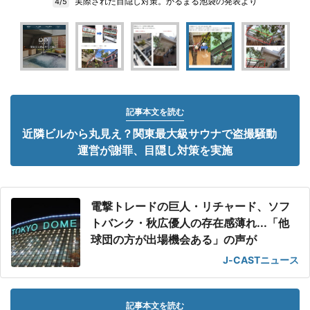
実際された目隠し対策。かるまる池袋の発表より
4/5
記事本文を読む
近隣ビルから丸見え？関東最大級サウナで盗撮騒動
運営が謝罪、目隠し対策を実施
電撃トレードの巨人・リチャード、ソフ
トバンク・秋広優人の存在感薄れ...「他
球団の方が出場機会ある」の声が
J-CASTニュース
記事本文を読む