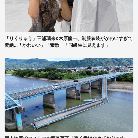
「りくりゅう」三浦璃来&木原龍一、制服衣装がかわいすぎて
悶絶...「かわいい」「素敵」「同級生に見えます」