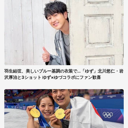
羽生結弦、美しいブルー基調の衣装で...「ゆず」北川悠仁・岩
沢厚治と3ショット ゆず×ゆづコラボにファン歓喜