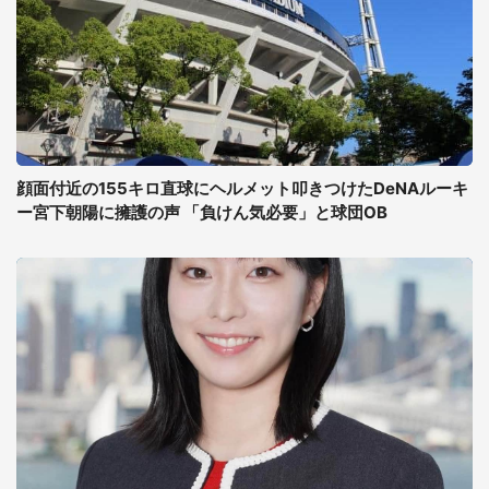
顔面付近の155キロ直球にヘルメット叩きつけたDeNAルーキ
ー宮下朝陽に擁護の声 「負けん気必要」と球団OB