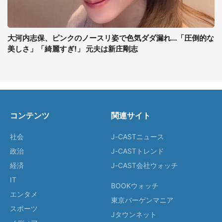
大河内志保、ピンクのノースリ姿で色気ダダ漏れ...「圧倒的な
美しさ」「綺麗すぎ!」 元夫は新庄剛志
コンテンツ
関連サイト
社会
J-CASTニュース
政治
J-CASTトレンド
経済
J-CAST会社ウォッチ
IT
BOOKウォッチ
エンタメ
東京バーゲンマニア
スポーツ
Jタウンネット