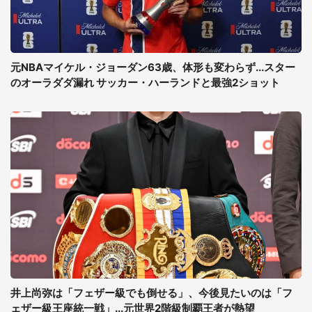
元NBAマイケル・ジョーダン63歳、体形も変わらず...スター
のオーラダダ漏れ サッカー・ハーランドと最強2ショット
井上尚弥は「フェザー級でも倒せる」、今後見たいのは「フ
ェザー級王座統一戦」...元世界2階級制覇王者が熱望