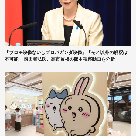
「プロモ映像ないしプロパガンダ映像」「それ以外の解釈は
不可能」 想田和弘氏、高市首相の熊本視察動画を分析