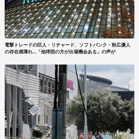
電撃トレードの巨人・リチャード、ソフトバンク・秋広優人
の存在感薄れ...「他球団の方が出場機会ある」の声が