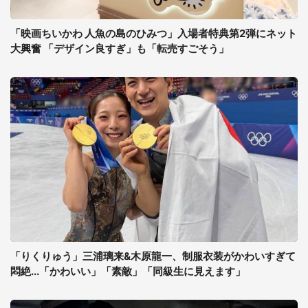
「映画ちいかわ 人魚の島のひみつ」入場者特典第2弾にネット
大興奮 「デザイン良すぎ」も「転売すごそう」
「りくりゅう」三浦璃来&木原龍一、制服衣装がかわいすぎて
悶絶...「かわいい」「素敵」「同級生に見えます」