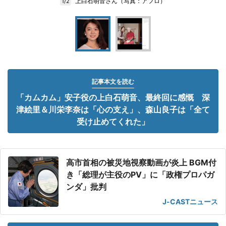
上白石萌音さん（写真：アフロ）
1/2
記事本文を読む
「カムカム」安子役の上白石萌音、最終回に感慨 深
津絵里＆川栄李奈は「心の支え」、森山良子は「全て
受け止めてくれた」
高市首相の被災地視察動画が炎上 BGM付
き「総理が主役のPV」に「政権プロパガ
ンダ」批判
J-CASTニュース