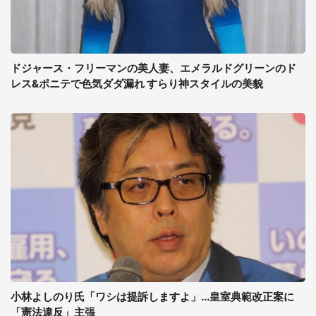
ドジャース・フリーマンの美人妻、エメラルドグリーンのド
レス&ポニテで色気ダダ漏れ すらり神スタイルの美貌
小林よしのり氏「ワシは提訴しますよ」...皇室典範改正案に
「憲法違反」主張