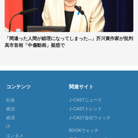
「間違った人間が総理になってしまった...」芥川賞作家が批判
高市首相「中傷動画」疑惑で
コンテンツ
関連サイト
社会
J-CASTニュース
政治
J-CASTトレンド
経済
J-CAST会社ウォッチ
IT
BOOKウォッチ
エンタメ