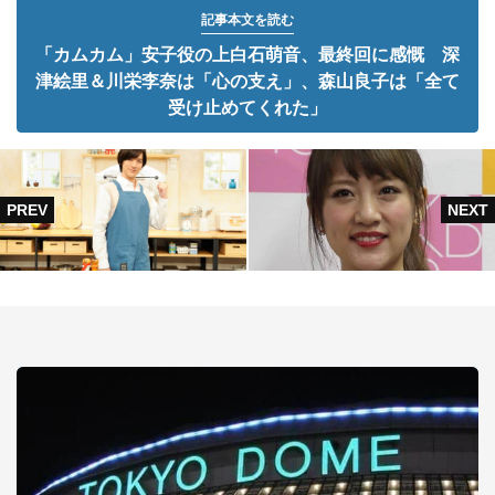
記事本文を読む
「カムカム」安子役の上白石萌音、最終回に感慨 深
津絵里＆川栄李奈は「心の支え」、森山良子は「全て
受け止めてくれた」