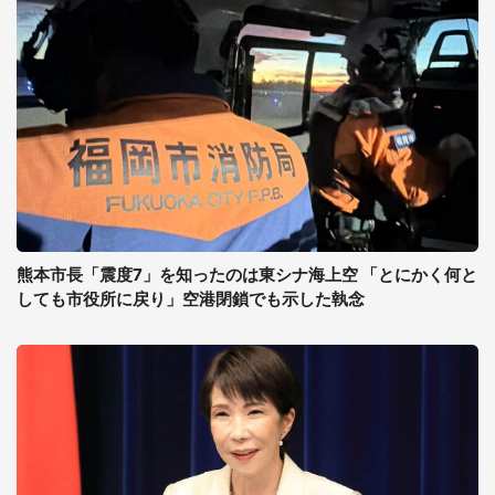
熊本市長「震度7」を知ったのは東シナ海上空 「とにかく何と
しても市役所に戻り」空港閉鎖でも示した執念