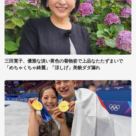
三田寛子、優雅な淡い黄色の着物姿で上品なたたずまいで
「めちゃくちゃ綺麗」「涼しげ」美貌ダダ漏れ