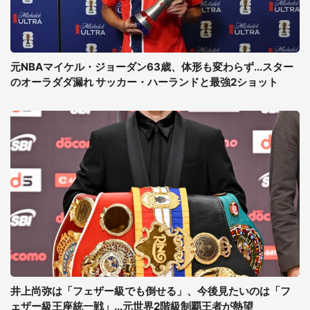
元NBAマイケル・ジョーダン63歳、体形も変わらず...スター
のオーラダダ漏れ サッカー・ハーランドと最強2ショット
井上尚弥は「フェザー級でも倒せる」、今後見たいのは「フ
ェザー級王座統一戦」...元世界2階級制覇王者が熱望