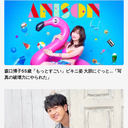
森口博子55歳「もっとすごい」ビキニ姿 大胆にぐっと...「写
真の破壊力にやられた」