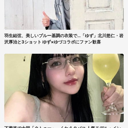
羽生結弦、美しいブルー基調の衣装で...「ゆず」北川悠仁・岩
沢厚治と3ショット ゆず×ゆづコラボにファン歓喜