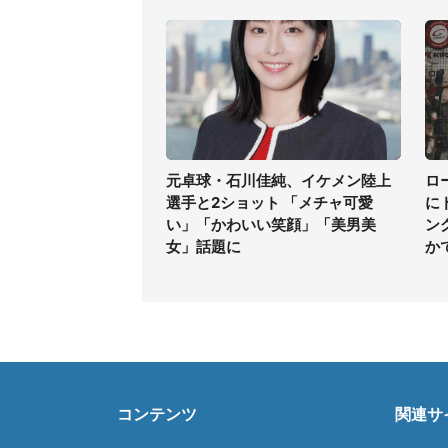
元卓球・石川佳純、イケメン陸上
ロ
選手と2ショット 「メチャ可愛
に
い」「かわいい笑顔」「美男美
ン
女」話題に
か
コンテンツ
関連サ