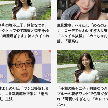
令和の峰不二子」阿部なつき、
生見愛瑠、へそ出し「めるのふ
ンクトップ姿で颯爽と街中を歩
く」コーデでかわいすぎ大反響
 「綺麗過ぎます」神スタイル炸
「スタイル抜群」「めっちゃお
落」「最高!」
林よしのり氏「ワシは提訴しま
「令和の峰不二子」阿部なつき
よ」...皇室典範改正案に「憲法
ブルーの花柄ワンピで色気ダダ
反」主張
れ 「可愛いすぎる!」「キレイ
ね~」