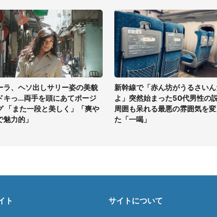
ーラ、ヘソ出しサリー姿の美貌
新幹線で「赤ん坊がうるさいん
ドキっ...両手を頭にあてポージ
よ」突然始まった50代男性の
グ 「また一段と美しく」「爽や
周囲も呆れる最悪の雰囲気を変
で魅力的」
た「一喝」
イト
サイトについて