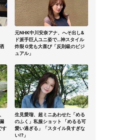
元NHK中川安奈アナ、へそ出し&
ド派手巨人ユニ姿で...神スタイル
洒
炸裂 G党も大喜び「反則級のビジ
ュアル」
、
生見愛瑠、超ミニあわせた「める
漏
のふく」私服ショット 「めるる可
です
愛い過ぎる」「スタイル良すぎな
い!?」