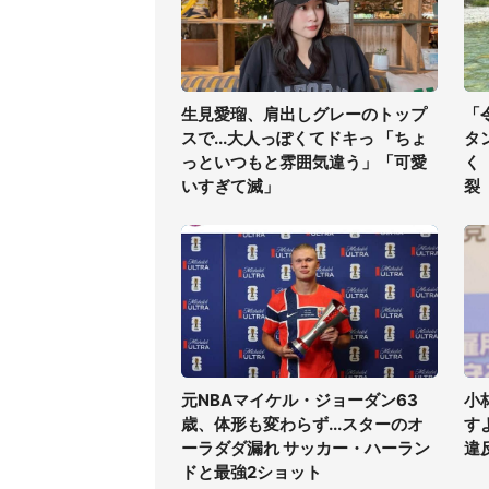
生見愛瑠、肩出しグレーのトップ
「
スで...大人っぽくてドキっ 「ちょ
タ
っといつもと雰囲気違う」「可愛
く
いすぎて滅」
裂
元NBAマイケル・ジョーダン63
小
歳、体形も変わらず...スターのオ
す
ーラダダ漏れ サッカー・ハーラン
違
ドと最強2ショット