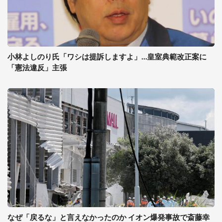
小林よしのり氏「ワシは提訴しますよ」...皇室典範改正案に
「憲法違反」主張
なぜ「戻るな」と言えなかったのか イオン爆発事故で斎藤幸