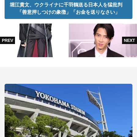
堀江貴文、ウクライナに千羽鶴送る日本人を猛批判
「善意押しつけの象徴」「お金を送りなさい」