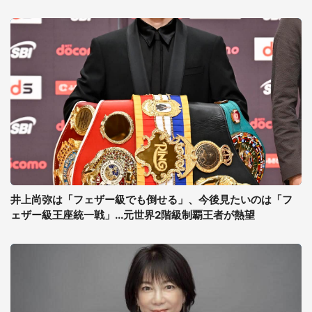
井上尚弥は「フェザー級でも倒せる」、今後見たいのは「フ
ェザー級王座統一戦」...元世界2階級制覇王者が熱望