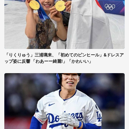
「りくりゅう」三浦璃来、「初めてのピンヒール」&ドレスア
ップ姿に反響 「わあーー綺麗!」「かわいい」