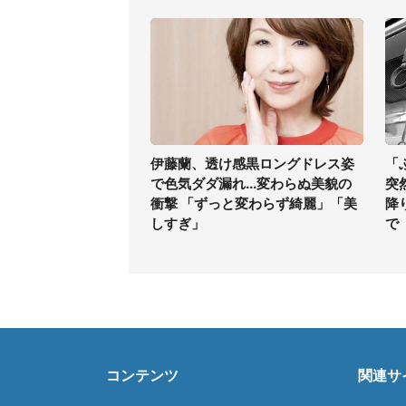
伊藤蘭、透け感黒ロングドレス姿
「
で色気ダダ漏れ...変わらぬ美貌の
突
衝撃 「ずっと変わらず綺麗」「美
降
しすぎ」
で
コンテンツ
関連サ