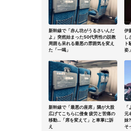
新幹線で「赤ん坊がうるさいんだ
伊
よ」突然始まった50代男性の説教
し
周囲も呆れる最悪の雰囲気を変え
ト
た「一喝」
姿
新幹線で「最悪の座席」隣が大股
「
広げてこちらに侵食 疲労と苦痛の
元
移動...「席を変えて」と車掌に訴
妹
え
そ