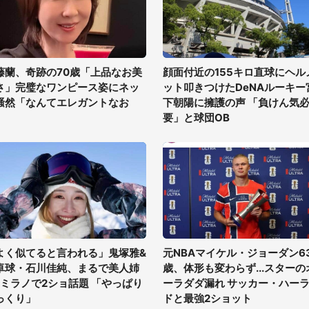
藤蘭、奇跡の70歳「上品なお美
顔面付近の155キロ直球にヘル
さ」完璧なワンピース姿にネッ
ット叩きつけたDeNAルーキー
騒然「なんてエレガントなお
下朝陽に擁護の声 「負けん気
」
要」と球団OB
よく似てると言われる」鬼塚雅&
元NBAマイケル・ジョーダン6
卓球・石川佳純、まるで美人姉
歳、体形も変わらず...スターの
?ミラノで2ショ話題 「やっぱり
ーラダダ漏れ サッカー・ハー
っくり」
ドと最強2ショット