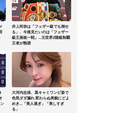
メ
井上尚弥は「フェザー級でも倒せ
宮
る」、今後見たいのは「フェザー
必
級王座統一戦」...元世界2階級制覇
王者が熱望
3
大河内志保、黒キャミワンピ姿で
オ
色気ダダ漏れ 変わらぬ美貌にどよ
ラン
めき...「美人過ぎ」「美しすぎ
る」